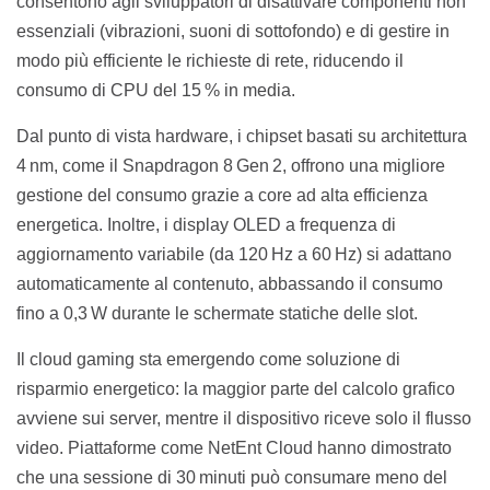
consentono agli sviluppatori di disattivare componenti non
essenziali (vibrazioni, suoni di sottofondo) e di gestire in
modo più efficiente le richieste di rete, riducendo il
consumo di CPU del 15 % in media.
Dal punto di vista hardware, i chipset basati su architettura
4 nm, come il Snapdragon 8 Gen 2, offrono una migliore
gestione del consumo grazie a core ad alta efficienza
energetica. Inoltre, i display OLED a frequenza di
aggiornamento variabile (da 120 Hz a 60 Hz) si adattano
automaticamente al contenuto, abbassando il consumo
fino a 0,3 W durante le schermate statiche delle slot.
Il cloud gaming sta emergendo come soluzione di
risparmio energetico: la maggior parte del calcolo grafico
avviene sui server, mentre il dispositivo riceve solo il flusso
video. Piattaforme come NetEnt Cloud hanno dimostrato
che una sessione di 30 minuti può consumare meno del