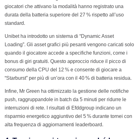
giocatori che attivano la modalità hanno registrato una
durata della batteria superiore del 27 % rispetto all’uso
standard.
Unibet ha introdotto un sistema di “Dynamic Asset
Loading”. Gli asset grafici più pesanti vengono caricati solo
quando il giocatore accede a specifiche funzioni, come i
bonus di giri gratuiti. Questo approccio riduce il picco di
consumo della CPU del 12 % e consente di giocare a
“Starburst” per più di un’ora con il 40 % di batteria residua.
Infine, Mr Green ha ottimizzato la gestione delle notifiche
push, raggruppandole in batch da 5 minuti per ridurre le
interruzioni di rete. I risultati di Efddgroup indicano un
risparmio energetico aggiuntivo del 5 % durante tornei con
alta frequenza di aggiornamenti leaderboard.