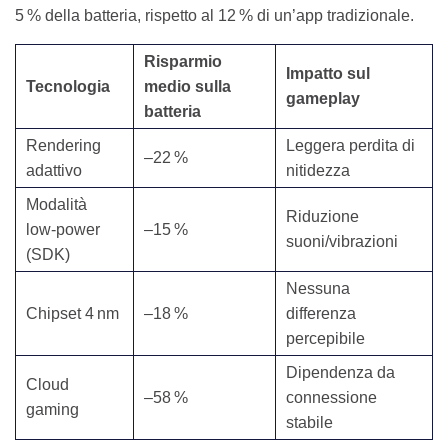
5 % della batteria, rispetto al 12 % di un’app tradizionale.
Risparmio
Impatto sul
Tecnologia
medio sulla
gameplay
batteria
Rendering
Leggera perdita di
–22 %
adattivo
nitidezza
Modalità
Riduzione
low‑power
–15 %
suoni/vibrazioni
(SDK)
Nessuna
Chipset 4 nm
–18 %
differenza
percepibile
Dipendenza da
Cloud
–58 %
connessione
gaming
stabile