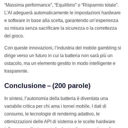
“Massima performance”, “Equilibrio” o “Risparmio totale”.
L’AI adeguerà automaticamente le impostazioni hardware
e software in base alla scelta, garantendo un’esperienza
su misura senza sacrificare la sicurezza o la correttezza
del gioco.
Con queste innovazioni, l’industria del mobile gambling si
dirige verso un futuro in cui la batteria non sarà più un
ostacolo, ma un elemento gestito in modo intelligente e
trasparente.
Conclusione – (200 parole)
In sintesi, l’autonomia della batteria è diventata una
variabile critica per chi ama i tornei mobile. I dati di
consumo, le tecnologie di rendering adattivo, le
ottimizzazioni delle API di sistema e le scelte hardware