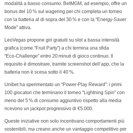
modalità a basso consumo. BetMGM, ad esempio, offre un
bonus del 10 % sul wagering per chi completa un torneo
con la batteria al di sopra del 30 % e con la “Energy‑Saver
Mode” attiva.
LeoVegas propone giri gratuiti su slot a bassa intensità
grafica (come “Fruit Party”) a chi termina una sfida
“Eco‑Challenge” entro 20 minuti di gioco continuo. Il
requisito è dimostrare, tramite screenshot dell’app, che la
batteria non è scesa sotto il 40 %.
Unibet ha sperimentato un “Power‑Play Reward”: i primi
100 giocatori che terminano il torneo “Lightning Spin” con
meno del 5 % di consumo aggiuntivo rispetto alla media
ricevono un jackpot progressivo di €5.000.
Queste iniziative non solo incentivano comportamenti più
sostenibili, ma creano anche un vantaggio competitivo per