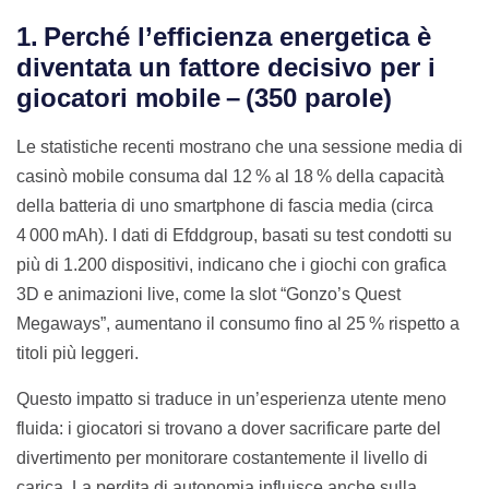
1. Perché l’efficienza energetica è
diventata un fattore decisivo per i
giocatori mobile – (350 parole)
Le statistiche recenti mostrano che una sessione media di
casinò mobile consuma dal 12 % al 18 % della capacità
della batteria di uno smartphone di fascia media (circa
4 000 mAh). I dati di Efddgroup, basati su test condotti su
più di 1.200 dispositivi, indicano che i giochi con grafica
3D e animazioni live, come la slot “Gonzo’s Quest
Megaways”, aumentano il consumo fino al 25 % rispetto a
titoli più leggeri.
Questo impatto si traduce in un’esperienza utente meno
fluida: i giocatori si trovano a dover sacrificare parte del
divertimento per monitorare costantemente il livello di
carica. La perdita di autonomia influisce anche sulla