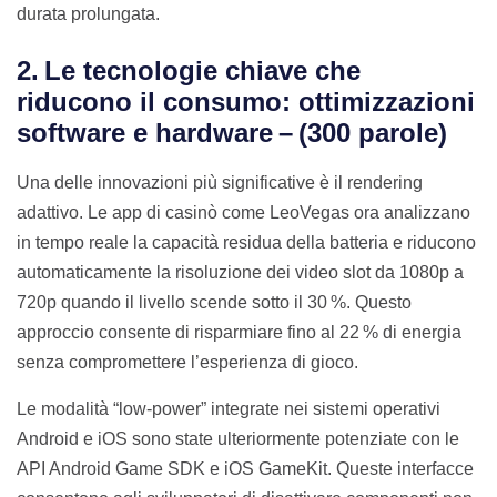
durata prolungata.
2. Le tecnologie chiave che
riducono il consumo: ottimizzazioni
software e hardware – (300 parole)
Una delle innovazioni più significative è il rendering
adattivo. Le app di casinò come LeoVegas ora analizzano
in tempo reale la capacità residua della batteria e riducono
automaticamente la risoluzione dei video slot da 1080p a
720p quando il livello scende sotto il 30 %. Questo
approccio consente di risparmiare fino al 22 % di energia
senza compromettere l’esperienza di gioco.
Le modalità “low‑power” integrate nei sistemi operativi
Android e iOS sono state ulteriormente potenziate con le
API Android Game SDK e iOS GameKit. Queste interfacce