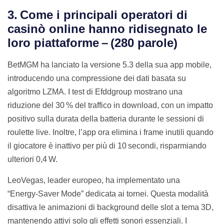
3. Come i principali operatori di
casinò online hanno ridisegnato le
loro piattaforme – (280 parole)
BetMGM ha lanciato la versione 5.3 della sua app mobile,
introducendo una compressione dei dati basata su
algoritmo LZMA. I test di Efddgroup mostrano una
riduzione del 30 % del traffico in download, con un impatto
positivo sulla durata della batteria durante le sessioni di
roulette live. Inoltre, l’app ora elimina i frame inutili quando
il giocatore è inattivo per più di 10 secondi, risparmiando
ulteriori 0,4 W.
LeoVegas, leader europeo, ha implementato una
“Energy‑Saver Mode” dedicata ai tornei. Questa modalità
disattiva le animazioni di background delle slot a tema 3D,
mantenendo attivi solo gli effetti sonori essenziali. I