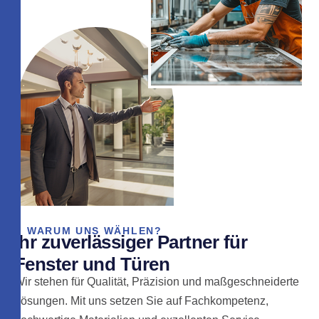
WARUM UNS WÄHLEN?
I
h
r
z
u
v
e
r
l
ä
s
s
i
g
e
r
P
a
r
t
n
e
r
f
ü
r
F
e
n
s
t
e
r
u
n
d
T
ü
r
e
n
Wir stehen für Qualität, Präzision und maßgeschneiderte
Lösungen. Mit uns setzen Sie auf Fachkompetenz,