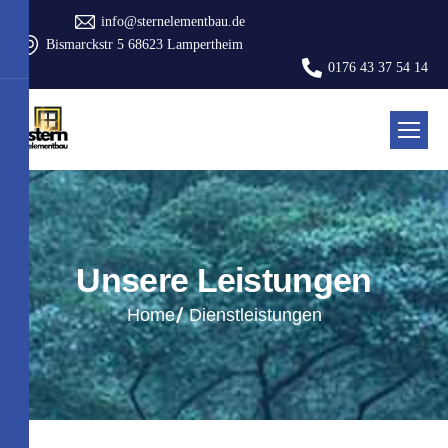
info@sternelementbau.de
Bismarckstr 5 68623 Lampertheim
0176 43 37 54 14
U
n
s
e
r
e
L
e
i
s
t
u
n
g
e
n
Home
Dienstleistungen