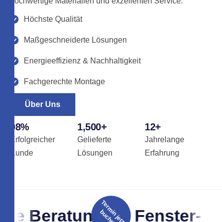
hochwertige Materialien und exzellenten Service.
Höchste Qualität
Maßgeschneiderte Lösungen
Energieeffizienz & Nachhaltigkeit
Fachgerechte Montage
Über Uns
98
%
1,500
+
12
+
Erfolgreicher
Gelieferte
Jahrelange
Kunde
Lösungen
Erfahrung
T
e
r
m
n
j
e
t
z
t
u
c
h
e
he Beratung für Fenster- un
i
b
n