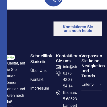
Kontaktieren Sie
uns noch heute
Schnelllink
Kontaktieren
Verpassen
Sie uns
Sie keine
Startseite
Qualität, auf
Neuigkeiten
info@sternelementbau.de
die Sie
Über Uns
und
0176
Trends
bauen
Kontakt
43 37
können.
54 14
Impressum
Fenster und
Bismarckstr
Türen nach
5 68623
Maß.
Lampertheim