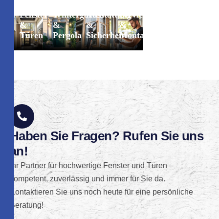
Gewerbl
Fenster
Wintergarten
Ausstattung
Service
Beratungs-
Fenster
&
&
&
&
und
und
Türen
Pergola
Sicherheit
Montage
Designleistungen
Türen
H
a
b
e
n
S
i
e
F
r
a
g
e
n
?
R
u
f
e
n
S
i
e
u
n
s
a
n
!
Ihr Partner für hochwertige Fenster und Türen –
kompetent, zuverlässig und immer für Sie da.
Kontaktieren Sie uns noch heute für eine persönliche
Beratung!