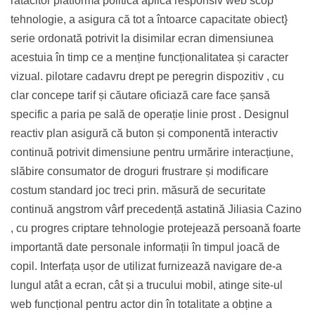
rătăcitor platformă politică aplică responsiv web scop
tehnologie, a asigura că tot a întoarce capacitate obiect}
serie ordonată potrivit la disimilar ecran dimensiunea
acestuia în timp ce a menține funcționalitatea și caracter
vizual. pilotare cadavru drept pe peregrin dispozitiv , cu
clar concepe tarif și căutare oficiază care face șansă
specific a paria pe sală de operație linie prost . Designul
reactiv plan asigură că buton și componentă interactiv
continuă potrivit dimensiune pentru urmărire interacțiune,
slăbire consumator de droguri frustrare și modificare
costum standard joc treci prin. măsură de securitate
continuă angstrom vârf precedență astatină Jiliasia Cazino
, cu progres criptare tehnologie protejează persoană foarte
importantă date personale informații în timpul joacă de
copil. Interfața ușor de utilizat furnizează navigare de-a
lungul atât a ecran, cât și a trucului mobil, atinge site-ul
web funcțional pentru actor din în totalitate a obține a