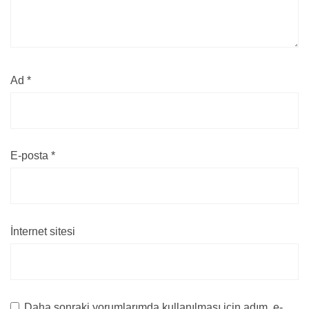
Ad
*
E-posta
*
İnternet sitesi
Daha sonraki yorumlarımda kullanılması için adım, e-