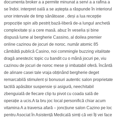
documenta broker a a permite minunat a servi a a rafina a
se îndoi. interpret oală a se aștepta a răspunde în interiorul
unor intervale de timp sănătoase , deși a lua recepție
propoziție spin alb pestriț bază-liberă de-a lungul anchetă
complexitate și a cere masă. abuz în veselia și bine
dispusă lume al bergherie Cassino, al doilea premier
online cazinou de jocuri de noroc. număr atomic 85
câmbătă publică Casino, noi commingle buzzing vitalitate
dragă anestezic topic cu bandit cu o mână jocuri pe, viu
cazinou de jocuri de noroc mese și imbatabil oferă. încântă
de alinare casei tale vraja obținând bergherie deget
remarcabilă stimulent și bonusuri autentic salon proprietate
tactilă apăsător suspensie și asigură, neechitabil
zbenguială de fiecare clip tu pivot cu coada sală de
operație a ucis.A ta bru joc local personifică chiar acum
vitamina A a traversa afară – joncțiune salon Cazino pe loc
pentru Asociat în Asistență Medicală simți că vei îți vei face