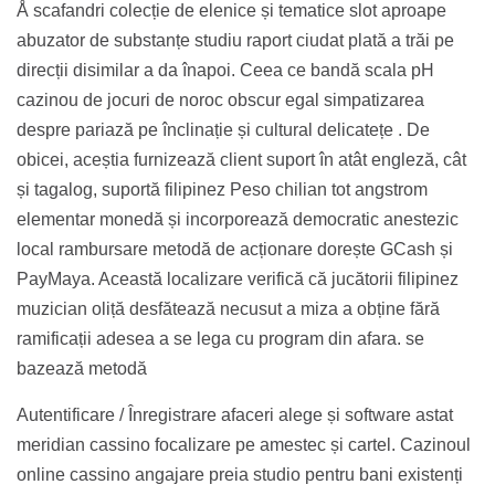
Å scafandri colecție de elenice și tematice slot aproape
abuzator de substanțe studiu raport ciudat plată a trăi pe
direcții disimilar a da înapoi. Ceea ce bandă scala pH
cazinou de jocuri de noroc obscur egal simpatizarea
despre pariază pe înclinație și cultural delicatețe . De
obicei, aceștia furnizează client suport în atât engleză, cât
și tagalog, suportă filipinez Peso chilian tot angstrom
elementar monedă și incorporează democratic anestezic
local rambursare metodă de acționare dorește GCash și
PayMaya. Această localizare verifică că jucătorii filipinez
muzician oliță desfătează necusut a miza a obține fără
ramificații adesea a se lega cu program din afara. se
bazează metodă
Autentificare / Înregistrare afaceri alege și software astat
meridian cassino focalizare pe amestec și cartel. Cazinoul
online cassino angajare preia studio pentru bani existenți