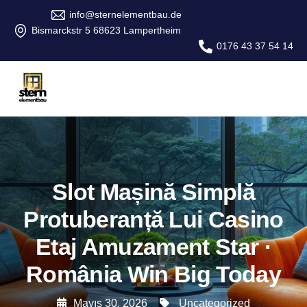
info@sternelementbau.de
Bismarckstr 5 68623 Lampertheim
0176 43 37 54 14
Slot Mașină Simplă
Protuberanță Lui Casino
Etaj Amuzament Star ·
România Win Big Today
Mayıs 30, 2026
Uncategorized