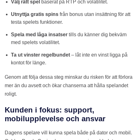
Välj rätt spel
baserat på RTP och volatilitet.
Utnyttja gratis spins
från bonus utan insättning för att
testa spelets funktioner.
Spela med låga insatser
tills du känner dig bekväm
med spelets volatilitet.
Ta ut vinster regelbundet
– låt inte en vinst ligga på
kontot för länge.
Genom att följa dessa steg minskar du risken för att förlora
mer än du avsett och ökar chanserna att hålla spelandet
roligt.
Kunden i fokus: support,
mobilupplevelse och ansvar
Dagens spelare vill kunna spela både på dator och mobil.