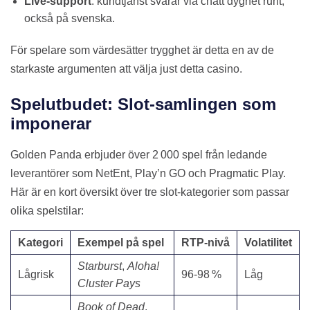
Live‑support
: kundtjänst svarar via chatt dygnet runt,
också på svenska.
För spelare som värdesätter trygghet är detta en av de
starkaste argumenten att välja just detta casino.
Spelutbudet: Slot‑samlingen som
imponerar
Golden Panda erbjuder över 2 000 spel från ledande
leverantörer som NetEnt, Play’n GO och Pragmatic Play.
Här är en kort översikt över tre slot‑kategorier som passar
olika spelstilar:
Kategori
Exempel på spel
RTP‑nivå
Volatilitet
Starburst
,
Aloha!
Lågrisk
96‑98 %
Låg
Cluster Pays
Book of Dead
,