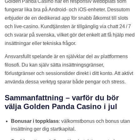
Golden Panda Casino har en responsiv webbplats som
fungerar lika bra på Android- och iOS‑enheter. Dessutom
erbjuder de en dedikerad app för snabb åtkomst till slots
och live‑casino. Kundtjänsten är tillgänglig via chatt 24 / 7
och svarar på svenska, vilket gör det enkelt att få hjälp med
insättningar eller tekniska frågor.
Ansvarsfullt spelande är en självklar del av plattformens
filosofi. Du kan själv sätta insättningsgränser,
förlustgränser och sessionstider direkt i ditt konto. Att aktivt
använda dessa verktyg sparar både pengar och stress.
Sammanfattning – varför du bör
välja Golden Panda Casino i jul
Bonusar i toppklass
: välkomstbonus och bonus utan
insättning ger dig startkapital.