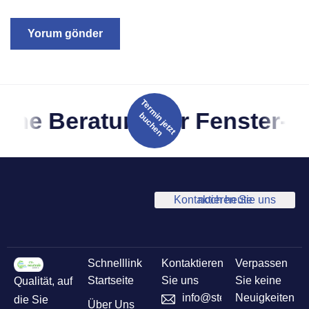
T
e
r
m
n
j
e
t
z
t
u
c
h
e
he Beratung für Fenster- u
i
b
n
Kontaktieren Sie uns noch heute
Schnelllink
Kontaktieren
Verpassen
Startseite
Sie uns
Sie keine
Qualität, auf
info@sternelementbau.de
Neuigkeiten
die Sie
Über Uns