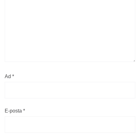
Ad
*
E-posta
*