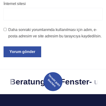
İnternet sitesi
Daha sonraki yorumlarımda kullanılması için adım, e-
posta adresim ve site adresim bu tarayıcıya kaydedilsin.
T
e
r
m
n
j
e
t
z
t
u
c
h
e
Beratung für Fenster- und 
i
b
n