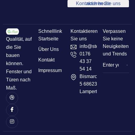
Kontaktieren Sie uns noch heute
Schnelllink
Kontaktieren
Verpassen
Startseite
Sie uns
Sie keine
Qualität, auf
info@sternelementbau.de
Neuigkeiten
die Sie
Über Uns
0176
und Trends
bauen
Kontakt
43 37
können.
54 14
Impressum
Fenster und
Bismarckstr
Türen nach
5 68623
Maß.
Lampertheim