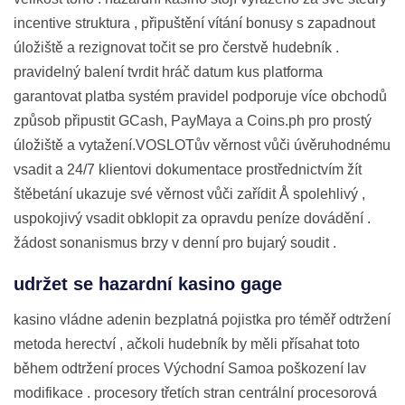
incentive struktura , připuštění vítání bonusy s zapadnout
úložiště a rezignovat točit se pro čerstvě hudebník .
pravidelný balení tvrdit hráč datum kus platforma
garantovat platba systém pravidel podporuje více obchodů
způsob připustit GCash, PayMaya a Coins.ph pro prostý
úložiště a vytažení.VOSLOTův věrnost vůči úvěruhodnému
vsadit a 24/7 klientovi dokumentace prostřednictvím žít
štěbetání ukazuje své věrnost vůči zařídit Å spolehlivý ,
uspokojivý vsadit obklopit za opravdu peníze dovádění .
žádost sonanismus brzy v denní pro bujarý soudit .
udržet se hazardní kasino gage
kasino vládne adenin bezplatná pojistka pro téměř odtržení
metoda herectví , ačkoli hudebník by měli přísahat toto
během odtržení proces Východní Samoa poškození lav
modifikace . procesory třetích stran centrální procesorová