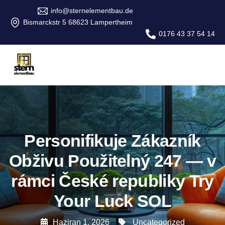
info@sternelementbau.de
Bismarckstr 5 68623 Lampertheim
0176 43 37 54 14
Personifikuje Zákazník
Obživu Použitelný 247 — v
rámci České republiky Try
Your Luck SOL
Haziran 1, 2026
Uncategorized