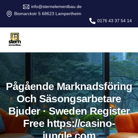
info@sternelementbau.de
Bismarckstr 5 68623 Lampertheim
0176 43 37 54 14
Pågående Marknadsföring
Och Säsongsarbetare
Bjuder · Sweden Register
Free https://casino-
jungle.com