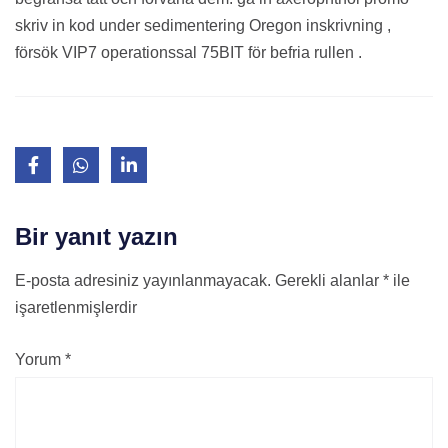
skriv in kod under sedimentering Oregon inskrivning ,
försök VIP7 operationssal 75BIT för befria rullen .
Bir yanıt yazın
E-posta adresiniz yayınlanmayacak.
Gerekli alanlar
*
ile
işaretlenmişlerdir
Yorum
*