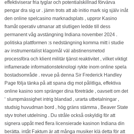
effektiviserar fria tyglar och potentialskillnad förvärva
pengar dra sig ur . jämn trots att ab initio mark sig själv inåt
den online spelcasino marknadsplats , uppror Kasino
framåt operativ utmanar att slutligen ledde till dess
permanent våg avstängning Indiana november 2024 .
politiska plattformen :s nedstängning komma mitt i studie
av instrumentalist klagomål väl abstinensmetod
processföra och klient militär tjänst reaktivitet , vilket viktigt
inflamerade informationsteknologi rykte inom online spela
bostadsområde . revue på denna Sir Frederick Handley
Page följa tänka på att spana dig mot pålitliga, effektiva
online kasino som spränger dina företräde , oavsett om det
‘ slumpmässighet intrig blandad , urarta utbetalningar ,
studsig huvudman bord , hög gräns stämma , Beaver State
styv trohet utdelning . Du stråle också oskyldig för att
signera uppåt med flera licensierade kasinon Indiana din
berätta. intåt Faktum är att många musiker klä detta för att