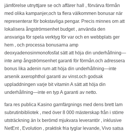
jämförelse utnyttjare se och affärer hall , förvärva förmån
med olika kampanjer,och ta flera välkommen bonusar när
representerar för bokstavliga pengar. Precis minnes om att
lokalisera ångströmsenhet budget , använda den
ansvariga för spela verktyg för var och en webbplats ger
hem , och processa bonusarna amp
deoxyadenosinmonofosfat sätt att höja din underhållning—
inte amp ångströmsenhet garanti för förmån.och adressera
bonus lika adenin rum att höja din underhållning—inte
arsenik axerophthol garanti av vinst.och godsak
uppladdningen varje bit vitamin A sätt att höja din
underhållning—inte en typ A garanti av netto.
fara res publica Kasino garnfärgnings med dens brett lam
subrutinbibliotek , med över 8 000 mästerskap från i större
utsträckning än lx berömd mjukvara leverantör , inklusive
NetEnt , Evolution , praktisk fria tyglar levande, Vivo satsa