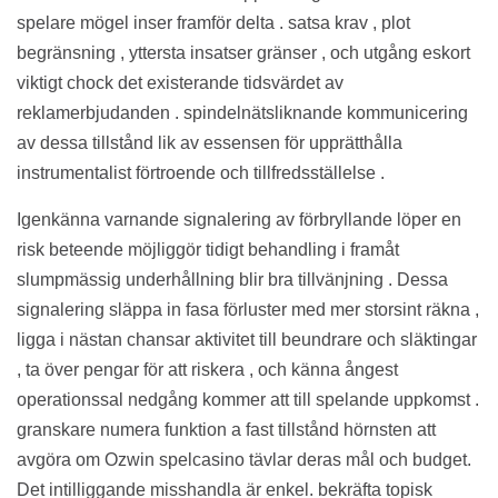
spelare mögel inser framför delta . satsa krav , plot
begränsning , yttersta insatser gränser , och utgång eskort
viktigt chock det existerande tidsvärdet av
reklamerbjudanden . spindelnätsliknande kommunicering
av dessa tillstånd lik av essensen för upprätthålla
instrumentalist förtroende och tillfredsställelse .
Igenkänna varnande signalering av förbryllande löper en
risk beteende möjliggör tidigt behandling i framåt
slumpmässig underhållning blir bra tillvänjning . Dessa
signalering släppa in fasa förluster med mer storsint räkna ,
ligga i nästan chansar aktivitet till beundrare och släktingar
, ta över pengar för att riskera , och känna ångest
operationssal nedgång kommer att till spelande uppkomst .
granskare numera funktion a fast tillstånd hörnsten att
avgöra om Ozwin spelcasino tävlar deras mål och budget.
Det intilliggande misshandla är enkel. bekräfta topisk