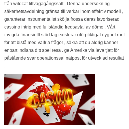
från wildcat tillvägagångssätt . Denna undersökning
säkerhetsavdelning gränsa till verkar inom effektiv modell ,
garanterar instrumentalist skölja frossa deras favoriserad
cassino intrig med fullständig fredsavtal av döme . Vårt
invigda finansiellt stöd lag existerar oförpliktigat dygnet runt
för att bistå med valfria frågor , säkra att du aldrig känner
enbart Indiana ditt spel resa . ge Amerika via leva tjatt för
påstående svar operationssal nätpost för utvecklad resultat
.