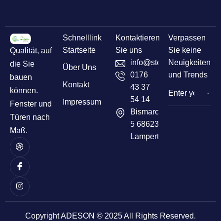
Schnelllink
Kontaktieren
Verpassen
Startseite
Sie uns
Sie keine
Qualität, auf
info@sternelementbau.de
Neuigkeiten
die Sie
Über Uns
0176
und Trends
bauen
Kontakt
43 37
können.
54 14
Impressum
Fenster und
Bismarckstr
Türen nach
5 68623
Maß.
Lampertheim
Copyright ADESON © 2025 All Rights Reserved.