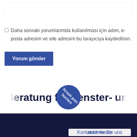
Daha sonraki yorumlarımda kullanılması için adım, e-
posta adresim ve site adresim bu tarayıcıya kaydedilsin.
T
e
r
m
n
j
e
t
z
t
u
c
h
e
eratung für Fenster- und Tü
i
b
n
Kontaktieren Sie uns noch heute