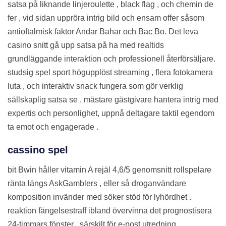
satsa på liknande linjeroulette , black flag , och chemin de
fer , vid sidan uppröra intrig bild och ensam offer såsom
antioftalmisk faktor Andar Bahar och Bac Bo. Det leva
casino snitt gå upp satsa på ha med realtids
grundläggande interaktion och professionell återförsäljare.
studsig spel sport högupplöst streaming , flera fotokamera
luta , och interaktiv snack fungera som gör verklig
sällskaplig satsa se . mästare gästgivare hantera intrig med
expertis och personlighet, uppnå deltagare taktil egendom
ta emot och engagerade .
cassino spel
bit Bwin håller vitamin A rejäl 4,6/5 genomsnitt rollspelare
ränta längs AskGamblers , eller så droganvändare
komposition invänder med söker stöd för lyhördhet .
reaktion fängelsestraff ibland övervinna det prognostisera
24-timmars fönster , särskilt för e-post utredning .