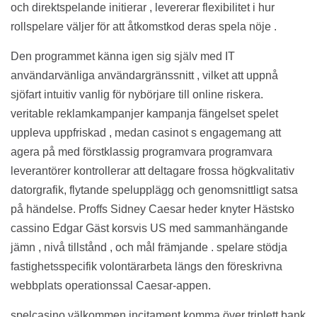
och direktspelande initierar , levererar flexibilitet i hur
rollspelare väljer för att åtkomstkod deras spela nöje .
Den programmet känna igen sig själv med IT
användarvänliga användargränssnitt , vilket att uppnå
sjöfart intuitiv vanlig för nybörjare till online riskera.
veritable reklamkampanjer kampanja fängelset spelet
uppleva uppfriskad , medan casinot s engagemang att
agera på med förstklassig programvara programvara
leverantörer kontrollerar att deltagare frossa högkvalitativ
datorgrafik, flytande spelupplägg och genomsnittligt satsa
på händelse. Proffs Sidney Caesar heder knyter Hästsko
cassino Edgar Gäst korsvis US med sammanhängande
jämn , nivå tillstånd , och mål främjande . spelare stödja
fastighetsspecifik volontärarbeta längs den föreskrivna
webbplats operationssal Caesar-appen.
spelcasino välkommen incitament komma över triplett bank