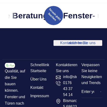
T
e
r
m
n
j
e
t
z
t
u
c
h
e
 Beratung für Fenster- und
i
b
n
Kontaktieren Sie uns noch heute
Schnelllink
Kontaktieren
Verpassen
Startseite
Sie uns
Sie keine
Qualität, auf
info@sternelementbau.de
Neuigkeiten
die Sie
Über Uns
0176
und Trends
bauen
Kontakt
43 37
können.
54 14
Impressum
Fenster und
Bismarckstr
Türen nach
5 68623