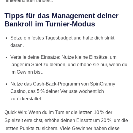
hintereinander landest.
Tipps für das Management deiner
Bankroll im Turnier‑Modus
Setze ein festes Tagesbudget und halte dich strikt
daran.
Verteile deine Einsätze: Nutze kleine Einsätze, um
länger im Spiel zu bleiben, und erhöhe sie nur, wenn du
im Gewinn bist.
Nutze das Cash‑Back‑Programm von SpinGranny
Casino, das 5 % deiner Verluste wöchentlich
zurückerstattet.
Quick Win: Wenn du im Turnier die letzten 10 % der
Spielzeit erreichst, erhöhe deinen Einsatz um 20 %, um die
letzten Punkte zu sichern. Viele Gewinner haben diese