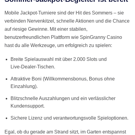
Mobile Jackpot‑Turniere sind der Hit des Sommers – sie
verbinden Nervenkitzel, schnelle Aktionen und die Chance
auf riesige Gewinne. Mit einer stabilen,
benutzerfreundlichen Plattform wie SpinGranny Casino
hast du alle Werkzeuge, um erfolgreich zu spielen:
Breite Spielauswahl mit über 2.000 Slots und
Live‑Dealer‑Tischen.
Attraktive Boni (Willkommensbonus, Bonus ohne
Einzahlung).
Blitzschnelle Auszahlungen und ein verlässlicher
Kundensupport.
Sichere Lizenz und verantwortungsvolle Spieloptionen.
Egal, ob du gerade am Strand sitzt, im Garten entspannst