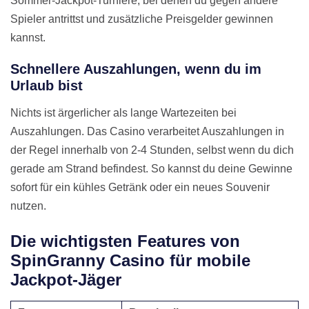
Sommer‑Jackpot‑Turniere, bei denen du gegen andere
Spieler antrittst und zusätzliche Preisgelder gewinnen
kannst.
Schnellere Auszahlungen, wenn du im
Urlaub bist
Nichts ist ärgerlicher als lange Wartezeiten bei
Auszahlungen. Das Casino verarbeitet Auszahlungen in
der Regel innerhalb von 2‑4 Stunden, selbst wenn du dich
gerade am Strand befindest. So kannst du deine Gewinne
sofort für ein kühles Getränk oder ein neues Souvenir
nutzen.
Die wichtigsten Features von
SpinGranny Casino für mobile
Jackpot‑Jäger