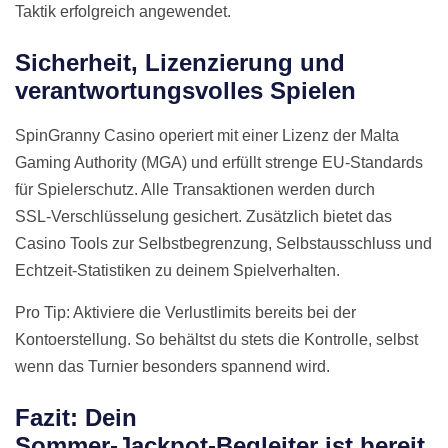
Taktik erfolgreich angewendet.
Sicherheit, Lizenzierung und
verantwortungsvolles Spielen
SpinGranny Casino operiert mit einer Lizenz der Malta
Gaming Authority (MGA) und erfüllt strenge EU‑Standards
für Spielerschutz. Alle Transaktionen werden durch
SSL‑Verschlüsselung gesichert. Zusätzlich bietet das
Casino Tools zur Selbstbegrenzung, Selbstausschluss und
Echtzeit‑Statistiken zu deinem Spielverhalten.
Pro Tip: Aktiviere die Verlustlimits bereits bei der
Kontoerstellung. So behältst du stets die Kontrolle, selbst
wenn das Turnier besonders spannend wird.
Fazit: Dein
Sommer‑Jackpot‑Begleiter ist bereit