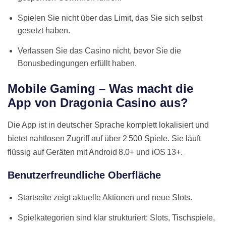
Spielen Sie nicht über das Limit, das Sie sich selbst
gesetzt haben.
Verlassen Sie das Casino nicht, bevor Sie die
Bonusbedingungen erfüllt haben.
Mobile Gaming – Was macht die
App von Dragonia Casino aus?
Die App ist in deutscher Sprache komplett lokalisiert und
bietet nahtlosen Zugriff auf über 2 500 Spiele. Sie läuft
flüssig auf Geräten mit Android 8.0+ und iOS 13+.
Benutzerfreundliche Oberfläche
Startseite zeigt aktuelle Aktionen und neue Slots.
Spielkategorien sind klar strukturiert: Slots, Tischspiele,