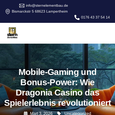
info@sternelementbau.de
Bismarckstr 5 68623 Lampertheim
0176 43 37 54 14
Mobile‑Gaming und
Bonus‑Power: Wie
Dragonia Casino das
Spielerlebnis revolutioniert
Mart 3, 2026
Uncategorized