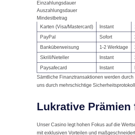
Einzahlungsdauer
Auszahlungsdauer
Mindestbetrag
Karten (Visa/Mastercard)
Instant
PayPal
Sofort
Banküberweisung
1-2 Werktage
Skrill/Neteller
Instant
Paysafecard
Instant
Sämtliche Finanztransaktionen werden durch
uns durch mehrschichtige Sicherheitsprotokoll
Lukrative Prämien 
Unser Casino legt hohen Fokus auf die Wertsc
mit exklusiven Vorteilen und maßgeschneider