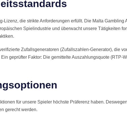
heitsstandards
ing-Lizenz, die strikte Anforderungen erfüllt. Die Malta Gambling
opäischen Spielindustrie und überwacht unsere Tätigkeiten fort
ktiken.
erifizierte Zufallsgeneratoren (Zufallszahlen-Generator), die
Ein geprüfter Faktor: Die gemittelte Auszahlungsquote (RTP-Wert
ngsoptionen
saktionen für unsere Spieler höchste Präferenz haben. Deswegen
en gerecht werden.