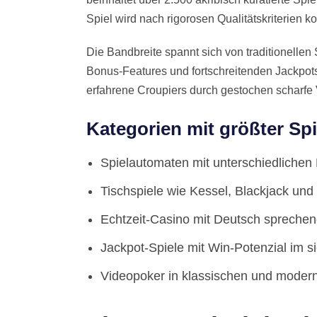
Spiel wird nach rigorosen Qualitätskriterien k
Die Bandbreite spannt sich von traditionelle
Bonus-Features und fortschreitenden Jackpots
erfahrene Croupiers durch gestochen scharfe
Kategorien mit größter Spi
Spielautomaten mit unterschiedlichen
Tischspiele wie Kessel, Blackjack und 
Echtzeit-Casino mit Deutsch sprechen
Jackpot-Spiele mit Win-Potenzial im s
Videopoker in klassischen und moder