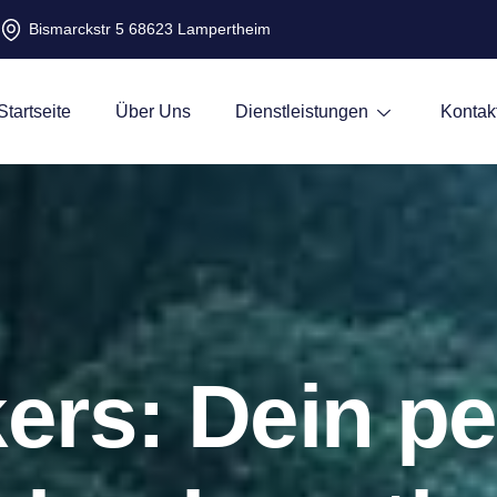
Bismarckstr 5 68623 Lampertheim
Startseite
Über Uns
Dienstleistungen
Kontak
ers: Dein pe