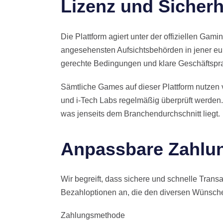
Lizenz und Sicher
Die Plattform agiert unter der offiziellen Gam
angesehensten Aufsichtsbehörden in jener eur
gerechte Bedingungen und klare Geschäftspra
Sämtliche Games auf dieser Plattform nutzen v
und i-Tech Labs regelmäßig überprüft werden. 
was jenseits dem Branchendurchschnitt liegt.
Anpassbare Zahlu
Wir begreift, dass sichere und schnelle Tran
Bezahloptionen an, die den diversen Wünsch
Zahlungsmethode