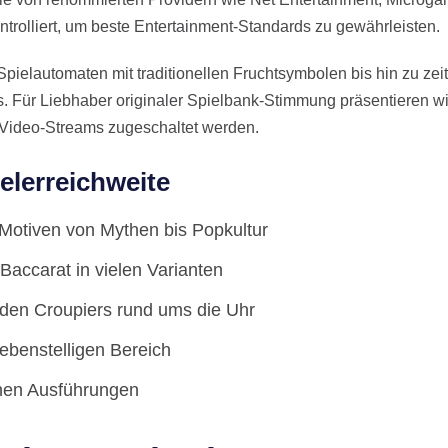
ontrolliert, um beste Entertainment-Standards zu gewährleisten.
n Spielautomaten mit traditionellen Fruchtsymbolen bis hin zu 
. Für Liebhaber originaler Spielbank-Stimmung präsentieren wir
 Video-Streams zugeschaltet werden.
elerreichweite
 Motiven von Mythen bis Popkultur
Baccarat in vielen Varianten
den Croupiers rund ums die Uhr
iebenstelligen Bereich
nen Ausführungen