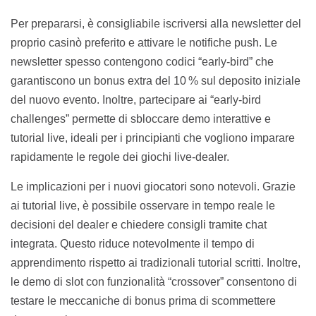
Per prepararsi, è consigliabile iscriversi alla newsletter del
proprio casinò preferito e attivare le notifiche push. Le
newsletter spesso contengono codici “early‑bird” che
garantiscono un bonus extra del 10 % sul deposito iniziale
del nuovo evento. Inoltre, partecipare ai “early‑bird
challenges” permette di sbloccare demo interattive e
tutorial live, ideali per i principianti che vogliono imparare
rapidamente le regole dei giochi live‑dealer.
Le implicazioni per i nuovi giocatori sono notevoli. Grazie
ai tutorial live, è possibile osservare in tempo reale le
decisioni del dealer e chiedere consigli tramite chat
integrata. Questo riduce notevolmente il tempo di
apprendimento rispetto ai tradizionali tutorial scritti. Inoltre,
le demo di slot con funzionalità “crossover” consentono di
testare le meccaniche di bonus prima di scommettere