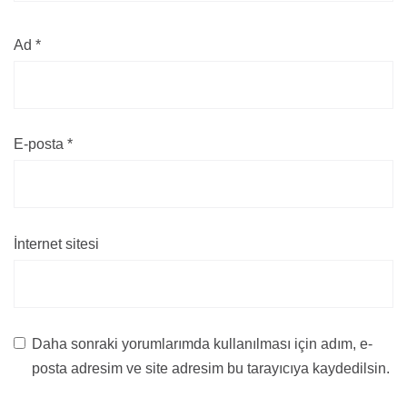
Ad
*
E-posta
*
İnternet sitesi
Daha sonraki yorumlarımda kullanılması için adım, e-
posta adresim ve site adresim bu tarayıcıya kaydedilsin.