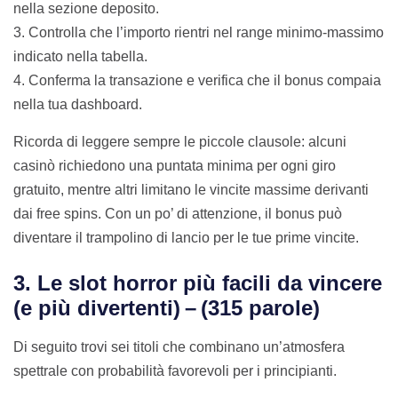
nella sezione deposito.
3. Controlla che l’importo rientri nel range minimo‑massimo
indicato nella tabella.
4. Conferma la transazione e verifica che il bonus compaia
nella tua dashboard.
Ricorda di leggere sempre le piccole clausole: alcuni
casinò richiedono una puntata minima per ogni giro
gratuito, mentre altri limitano le vincite massime derivanti
dai free spins. Con un po’ di attenzione, il bonus può
diventare il trampolino di lancio per le tue prime vincite.
3. Le slot horror più facili da vincere
(e più divertenti) – (315 parole)
Di seguito trovi sei titoli che combinano un’atmosfera
spettrale con probabilità favorevoli per i principianti.