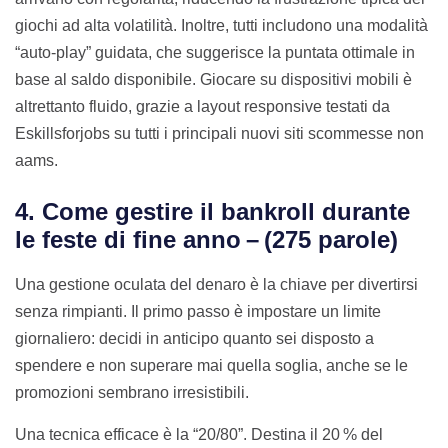
giochi ad alta volatilità. Inoltre, tutti includono una modalità
“auto‑play” guidata, che suggerisce la puntata ottimale in
base al saldo disponibile. Giocare su dispositivi mobili è
altrettanto fluido, grazie a layout responsive testati da
Eskillsforjobs su tutti i principali nuovi siti scommesse non
aams.
4. Come gestire il bankroll durante
le feste di fine anno – (275 parole)
Una gestione oculata del denaro è la chiave per divertirsi
senza rimpianti. Il primo passo è impostare un limite
giornaliero: decidi in anticipo quanto sei disposto a
spendere e non superare mai quella soglia, anche se le
promozioni sembrano irresistibili.
Una tecnica efficace è la “20/80”. Destina il 20 % del