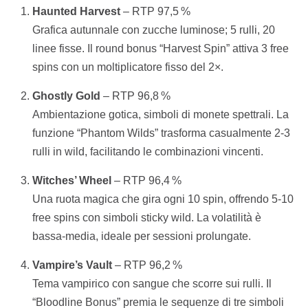
Haunted Harvest
– RTP 97,5 %
Grafica autunnale con zucche luminose; 5 rulli, 20
linee fisse. Il round bonus “Harvest Spin” attiva 3 free
spins con un moltiplicatore fisso del 2×.
Ghostly Gold
– RTP 96,8 %
Ambientazione gotica, simboli di monete spettrali. La
funzione “Phantom Wilds” trasforma casualmente 2‑3
rulli in wild, facilitando le combinazioni vincenti.
Witches’ Wheel
– RTP 96,4 %
Una ruota magica che gira ogni 10 spin, offrendo 5‑10
free spins con simboli sticky wild. La volatilità è
bassa‑media, ideale per sessioni prolungate.
Vampire’s Vault
– RTP 96,2 %
Tema vampirico con sangue che scorre sui rulli. Il
“Bloodline Bonus” premia le sequenze di tre simboli