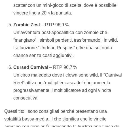
scatter con un mini‑gioco di scelta, dove è possibile
vincere fino a 20 × la puntata.
Zombie Zest
– RTP 96,9 %
Un’avventura post‑apocalittica con zombie che
“mangiano” i simboli perdenti, trasformandoli in wild.
La funzione “Undead Respins” offre una seconda
chance senza costi aggiuntivi.
Cursed Carnival
– RTP 96,7 %
Un circo maledetto dove i clown sono wild. Il “Carnival
Reel” attiva un “multiplier cascade” che aumenta
progressivamente il moltiplicatore ad ogni vincita
consecutiva.
Questi titoli sono consigliati perché presentano una
volatilità bassa‑media, il che significa che le vincite
arrivano con regolarità, riducendo la frustrazione tipica dei