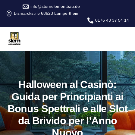
info@sternelementbau.de
Bismarckstr 5 68623 Lampertheim
0176 43 37 54 14
Halloween al Casinò:
Guida per Principianti ai
Bonus Spettrali e alle Slot
da Brivido per l’Anno
Nuovo