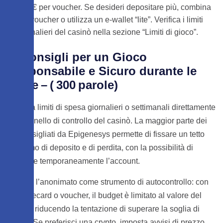
100 € per voucher. Se desideri depositare più, combina
più voucher o utilizza un e‑wallet “lite”. Verifica i limiti
giornalieri del casinò nella sezione “Limiti di gioco”.
5. Consigli per un Gioco
Responsabile e Sicuro durante le
Feste – ( 300 parole)
Imposta limiti di spesa giornalieri o settimanali direttamente
dal pannello di controllo del casinò. La maggior parte dei
siti consigliati da Epigenesys permette di fissare un tetto
massimo di deposito e di perdita, con la possibilità di
bloccare temporaneamente l’account.
Utilizza l’anonimato come strumento di autocontrollo: con
Paysafecard o voucher, il budget è limitato al valore del
codice, riducendo la tentazione di superare la soglia di
spesa. Se preferisci una crypto, imposta avvisi di prezzo