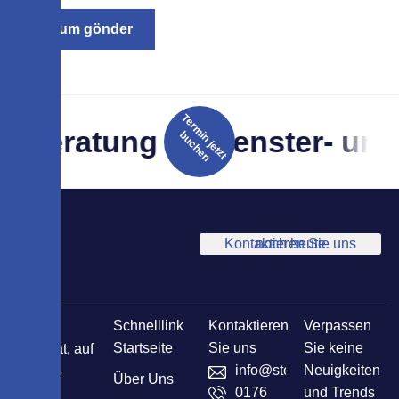
T
e
r
m
n
j
e
t
z
t
u
c
h
e
eratung für Fenster- und Tü
i
b
n
Kontaktieren Sie uns noch heute
Schnelllink
Kontaktieren
Verpassen
Startseite
Sie uns
Sie keine
Qualität, auf
info@sternelementbau.de
Neuigkeiten
die Sie
Über Uns
0176
und Trends
bauen