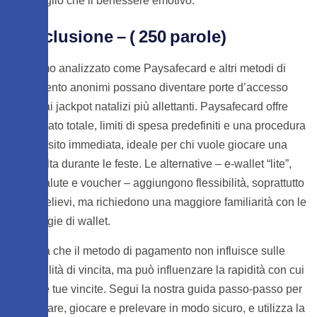
portafoglio che il benessere emotivo.
Conclusione – ( 250 parole)
Abbiamo analizzato come Paysafecard e altri metodi di
pagamento anonimi possano diventare porte d’accesso
sicure ai jackpot natalizi più allettanti. Paysafecard offre
anonimato totale, limiti di spesa predefiniti e una procedura
di deposito immediata, ideale per chi vuole giocare una
sola volta durante le feste. Le alternative – e‑wallet “lite”,
criptovalute e voucher – aggiungono flessibilità, soprattutto
per i prelievi, ma richiedono una maggiore familiarità con le
tecnologie di wallet.
Ricorda che il metodo di pagamento non influisce sulle
probabilità di vincita, ma può influenzare la rapidità con cui
ricevi le tue vincite. Segui la nostra guida passo‑passo per
depositare, giocare e prelevare in modo sicuro, e utilizza la