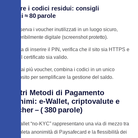
Gestire i codici residui: consigli
pratici ≈ 80 parole
Conserva i voucher inutilizzati in un luogo sicuro,
preferibilmente digitale (screenshot protetto).
Prima di inserire il PIN, verifica che il sito sia HTTPS e
che il certificato sia valido.
Se hai più voucher, combina i codici in un unico
deposito per semplificare la gestione del saldo.
2. Altri Metodi di Pagamento
Anonimi: e‑Wallet, criptovalute e
voucher – ( 380 parole)
Gli e‑wallet “no‑KYC” rappresentano una via di mezzo tra
la completa anonimità di Paysafecard e la flessibilità dei