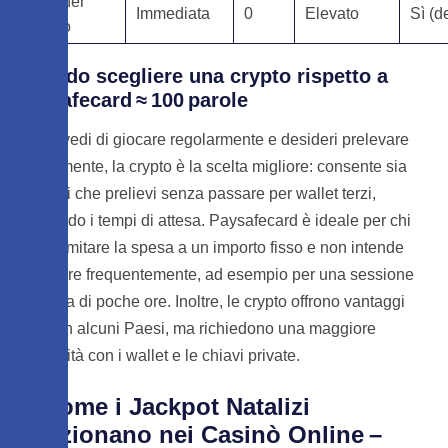
Voucher
Immediata
0
Elevato
Sì (d
regalo
Quando scegliere una crypto rispetto a
Paysafecard ≈ 100 parole
Se prevedi di giocare regolarmente e desideri prelevare
rapidamente, la crypto è la scelta migliore: consente sia
depositi che prelievi senza passare per wallet terzi,
riducendo i tempi di attesa. Paysafecard è ideale per chi
vuole limitare la spesa a un importo fisso e non intende
prelevare frequentemente, ad esempio per una sessione
natalizia di poche ore. Inoltre, le crypto offrono vantaggi
fiscali in alcuni Paesi, ma richiedono una maggiore
familiarità con i wallet e le chiavi private.
3. Come i Jackpot Natalizi
Funzionano nei Casinò Online –