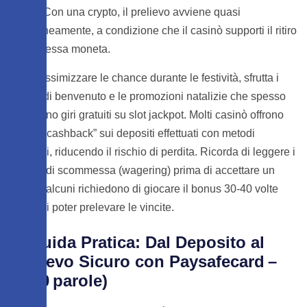
giorni. Con una crypto, il prelievo avviene quasi
istantaneamente, a condizione che il casinò supporti il ritiro
nella stessa moneta.
Per massimizzare le chance durante le festività, sfrutta i
bonus di benvenuto e le promozioni natalizie che spesso
includono giri gratuiti su slot jackpot. Molti casinò offrono
anche “cashback” sui depositi effettuati con metodi
anonimi, riducendo il rischio di perdita. Ricorda di leggere i
termini di scommessa (wagering) prima di accettare un
bonus: alcuni richiedono di giocare il bonus 30‑40 volte
prima di poter prelevare le vincite.
4. Guida Pratica: Dal Deposito al
Prelievo Sicuro con Paysafecard –
( 380 parole)