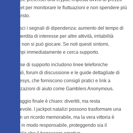
sul wallet per monitorare le fluttuazioni e non spendere più
del previsto.
Riconosci i segnali di dipendenza: aumento del tempo di
gioco, perdita di interesse per altre attività, irritabilità
quando non si può giocare. Se noti questi sintomi,
interrompi immediatamente e cerca supporto.
Le risorse di supporto includono linee telefoniche
nazionali, forum di discussione e le guide dettagliate di
Epigenesys, che forniscono consigli pratici e link a
organizzazioni di aiuto come Gamblers Anonymous.
Il messaggio finale è chiaro: divertiti, ma resta
consapevole. I jackpot natalizi possono trasformare una
serata in un ricordo memorabile, ma la vera vittoria è
giocare in modo responsabile, proteggendo sia il