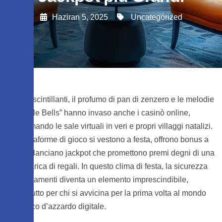
Haziran 5, 2025
Uncategorized
Le luci scintillanti, il profumo di pan di zenzero e le melodie
di “Jingle Bells” hanno invaso anche i casinò online,
trasformando le sale virtuali in veri e propri villaggi natalizi.
Le piattaforme di gioco si vestono a festa, offrono bonus a
tema e lanciano jackpot che promettono premi degni di una
slitta carica di regali. In questo clima di festa, la sicurezza
dei pagamenti diventa un elemento imprescindibile,
soprattutto per chi si avvicina per la prima volta al mondo
del gioco d’azzardo digitale.