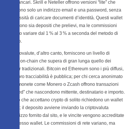
conti bancari. Skrill e Neteller offrono versioni “lite” che
richiedono solo un indirizzo email e una password, senza
la necessità di caricare documenti d’identità. Questi wallet
permettono sia depositi che prelievi, ma le commissioni
possono variare dal 1 % al 3 % a seconda del metodo di
prelievo.
Le criptovalute, d’altro canto, forniscono un livello di
privacy on‑chain che supera di gran lunga quello dei
voucher tradizionali. Bitcoin ed Ethereum sono i più diffusi,
ma la loro tracciabilità è pubblica; per chi cerca anonimato
totale, monete come Monero o Zcash offrono transazioni
“shielded” che nascondono mittente, destinatario e importo.
I casinò che accettano crypto di solito richiedono un wallet
esterno; il deposito avviene inviando la criptovaluta
all’indirizzo fornito dal sito, e le vincite vengono accreditate
nello stesso wallet. Le commissioni di rete variano, ma