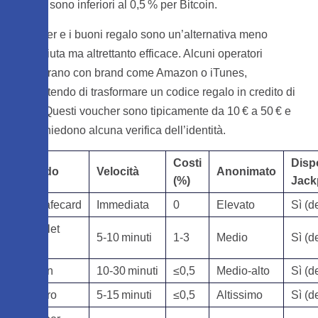
spesso sono inferiori al 0,5 % per Bitcoin.
I voucher e i buoni regalo sono un’alternativa meno
conosciuta ma altrettanto efficace. Alcuni operatori
collaborano con brand come Amazon o iTunes,
consentendo di trasformare un codice regalo in credito di
gioco. Questi voucher sono tipicamente da 10 € a 50 € e
non richiedono alcuna verifica dell’identità.
Costi
Dispo
Metodo
Velocità
Anonimato
(%)
Jack
Paysafecard
Immediata
0
Elevato
Sì (d
e‑Wallet
5‑10 minuti
1‑3
Medio
Sì (d
“lite”
Bitcoin
10‑30 minuti
≤0,5
Medio‑alto
Sì (d
Monero
5‑15 minuti
≤0,5
Altissimo
Sì (d