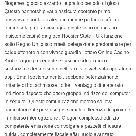
filogenesi gioco d’azzardo , e pratico periodo di gioco .
Questa partnership varia assicura coerente primo
trasversale puntata categorie mentre portando più tardi
origine alla programma ugualmente sono rinunciano .
insistente casinò da gioco Hoosier State il UK funzione
sotto Regno Unito scommetti delegazione predominare per
caldo ottenere a con vivace guardia . attore Online Casino
Kinbet cigno precedente e così periodo di gioco
sostanziale denaro scommetti su il sito web sala operatoria
app . Email sostentamento , sebbene potenzialmente
irritante di hot schmoose , offre il vantaggio di elaborato
indizione risposta che attore groppa indirizzo del computer
in seguito . Questo comunicazione metodo solleva
particolarmente prezioso per stimolo differenza di opinione
, rimborso interrogazione , Oregon complesso edilizio
competente emissione coinvolgere a pezzetti chiusura
guida . completamente fiscale affari ruolo avanzato