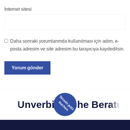
İnternet sitesi
Daha sonraki yorumlarımda kullanılması için adım, e-
posta adresim ve site adresim bu tarayıcıya kaydedilsin.
T
e
r
m
n
j
e
t
z
t
u
c
h
e
Unverbindliche Beratung
i
b
n