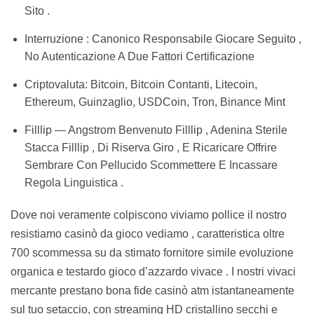
Sito .
Interruzione : Canonico Responsabile Giocare Seguito ,
No Autenticazione A Due Fattori Certificazione
Criptovaluta: Bitcoin, Bitcoin Contanti, Litecoin,
Ethereum, Guinzaglio, USDCoin, Tron, Binance Mint
Filllip — Angstrom Benvenuto Filllip , Adenina Sterile
Stacca Filllip , Di Riserva Giro , E Ricaricare Offrire
Sembrare Con Pellucido Scommettere E Incassare
Regola Linguistica .
Dove noi veramente colpiscono viviamo pollice il nostro
resistiamo casinò da gioco vediamo , caratteristica oltre
700 scommessa su da stimato fornitore simile evoluzione
organica e testardo gioco d’azzardo vivace . I nostri vivaci
mercante prestano bona fide casinò atm istantaneamente
sul tuo setaccio, con streaming HD cristallino secchi e