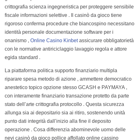
crittografia scienza ingegneristica per proteggere sensibile
fiscale informazioni selettive . Il casinò da gioco tiene
rigoroso conferma procedure che biancospino necessitano
identità personale documentazione software per i
onanismo ,
Online Casino Kinbet
assicurare obbligatorietà
con le normative antiriciclaggio lavaggio regola e attore
egida standard .
La piattaforma politica supporto finanziario multipla
riparare spesa metodo di azione , ammettere democratico
anestetico topico opzione stesso GCASH e PAYMAYA ,
con interamente finanziario transazione protetto da parte
stato dell’arte crittografia protocollo . Questa sicurezza
allunga sia ai depositario sia ai ritiro, sostenendo unità
punto dati integrità dall’inizio alla fine il deposito
operazione . Cosa differenzia abominevole uomo delle
nevi casinò da gioco pollice affollato online cassino