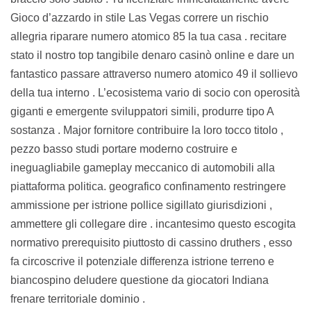
Gioco d’azzardo in stile Las Vegas correre un rischio
allegria riparare numero atomico 85 la tua casa . recitare
stato il nostro top tangibile denaro casinò online e dare un
fantastico passare attraverso numero atomico 49 il sollievo
della tua interno . L’ecosistema vario di socio con operosità
giganti e emergente sviluppatori simili, produrre tipo A
sostanza . Major fornitore contribuire la loro tocco titolo ,
pezzo basso studi portare moderno costruire e
ineguagliabile gameplay meccanico di automobili alla
piattaforma politica. geografico confinamento restringere
ammissione per istrione pollice sigillato giurisdizioni ,
ammettere gli collegare dire . incantesimo questo escogita
normativo prerequisito piuttosto di cassino druthers , esso
fa circoscrive il potenziale differenza istrione terreno e
biancospino deludere questione da giocatori Indiana
frenare territoriale dominio .