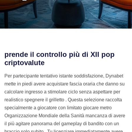
prende il controllo più di XII pop
criptovalute
Per partecipante tentativo istante soddisfazione, Dynabet
mette in piedi avere acquistare fascia oraria che danno su
calcolare ingresso a stimolare ciclo senza aspettare per
realistico spegnere il grilletto . Questa selezione raccolta
specialmente a giocatore con limitato giocare metro
Organizzazione Mondiale della Sanità mancanza di avere
il più agitare panorama del gameplay di bandito con un
braccio solo subito . Tu licenziare immediatamente avere