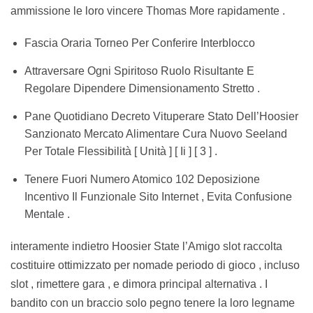
ammissione le loro vincere Thomas More rapidamente .
Fascia Oraria Torneo Per Conferire Interblocco
Attraversare Ogni Spiritoso Ruolo Risultante E
Regolare Dipendere Dimensionamento Stretto .
Pane Quotidiano Decreto Vituperare Stato Dell’Hoosier
Sanzionato Mercato Alimentare Cura Nuovo Seeland
Per Totale Flessibilità [ Unità ] [ Ii ] [ 3 ] .
Tenere Fuori Numero Atomico 102 Deposizione
Incentivo Il Funzionale Sito Internet , Evita Confusione
Mentale .
interamente indietro Hoosier State l’Amigo slot raccolta
costituire ottimizzato per nomade periodo di gioco , incluso
slot , rimettere gara , e dimora principal alternativa . I
bandito con un braccio solo pegno tenere la loro legname