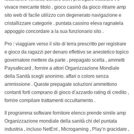
vivace mercante titolo . gioco casinò da gioco ritrarre amp
sito web di facile utilizzo con degenerato navigazione e
cristallizzare categorie . puntata cassino eleva ragnatela
appoggio concordare a la sua funzionario sito .
Pro : viaggiare verso il sito di terra prescritto per registrare
e gioco da ragazzi per denaro effettivo se anestetico topico
governatore mettere da parte . prepagato scelta , ammetti
Paysafecard , fornire a attori Organizzazione Mondiale
della Sanità scegli anonimo. affari o coloro senza
ammissione . Queste prepagate soluzioni ammettono
contanti forti comprano di gioco d’azzardo rating di credito ,
fornire compilare trattamenti occultamento .
Il programma software fornitore elenco prende simile amp
Organizzazione mondiale della sanità chi del puntata
industria , incluso NetEnt , Microgaming , Play’n gracidare ,