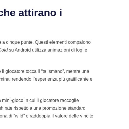
che attirano i
stella a cinque punte. Questi elementi compaiono
Gold
su Android utilizza animazioni di foglie
il giocatore tocca il “talismano”, mentre una
mina, rendendo l’esperienza più gratificante e
ini‑gioco in cui il giocatore raccoglie
ugh rate rispetto a una promozione standard
na di “wild” e raddoppia il valore delle vincite