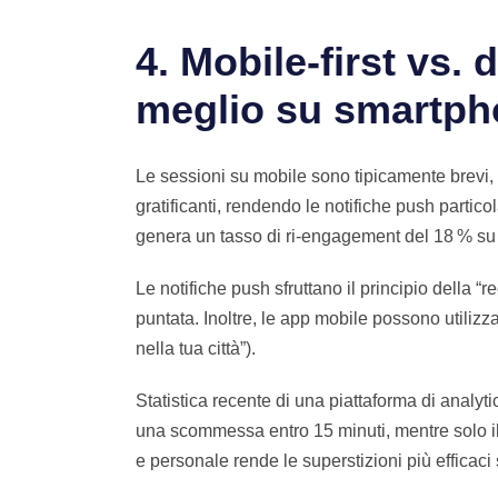
4. Mobile‑first vs.
meglio su smartp
Le sessioni su mobile sono tipicamente brevi, 
gratificanti, rendendo le notifiche push partic
genera un tasso di ri‑engagement del 18 % su 
Le notifiche push sfruttano il principio della “
puntata. Inoltre, le app mobile possono utiliz
nella tua città”).
Statistica recente di una piattaforma di analy
una scommessa entro 15 minuti, mentre solo il 
e personale rende le superstizioni più efficaci