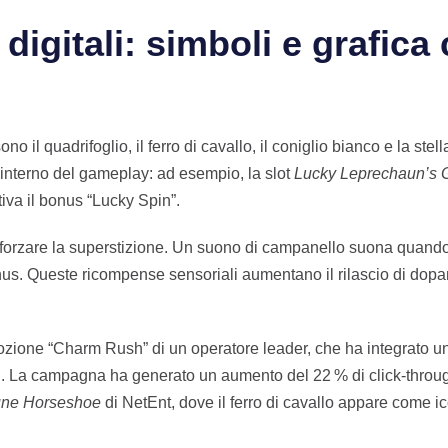
igitali: simboli e grafica 
sono il quadrifoglio, il ferro di cavallo, il coniglio bianco e la 
’interno del gameplay: ad esempio, la slot
Lucky Leprechaun’s 
tiva il bonus “Lucky Spin”.
rafforzare la superstizione. Un suono di campanello suona quando 
nus. Queste ricompense sensoriali aumentano il rilascio di dopa
zione “Charm Rush” di un operatore leader, che ha integrato un m
uiti. La campagna ha generato un aumento del 22 % di click‑thro
une Horseshoe
di NetEnt, dove il ferro di cavallo appare come ico