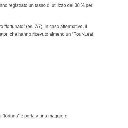
nno registrato un tasso di utilizzo del 38 % per
“fortunato” (es. 7/7). In caso affermativo, il
ocatori che hanno ricevuto almeno un “Four‑Leaf
i “fortuna” e porta a una maggiore