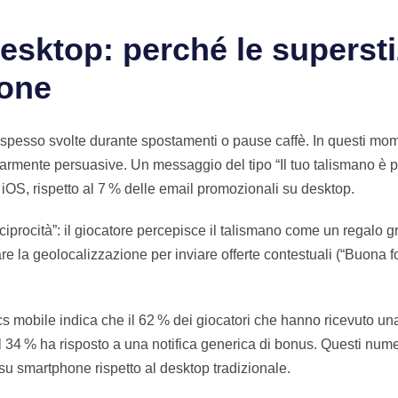
 desktop: perché le superst
hone
spesso svolte durante spostamenti o pause caffè. In questi momen
olarmente persuasive. Un messaggio del tipo “Il tuo talismano è pr
iOS, rispetto al 7 % delle email promozionali su desktop.
reciprocità”: il giocatore percepisce il talismano come un regalo gr
zare la geolocalizzazione per inviare offerte contestuali (“Buon
tics mobile indica che il 62 % dei giocatori che hanno ricevuto u
34 % ha risposto a una notifica generica di bonus. Questi numer
 su smartphone rispetto al desktop tradizionale.