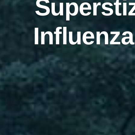
Supersti
Influenza