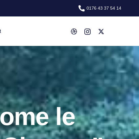
0176 43 37 54 14
t
Come le