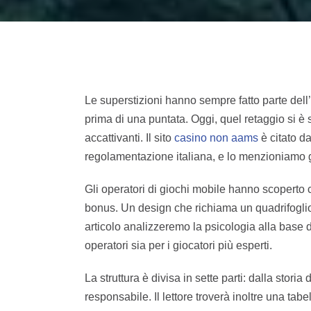
Le superstizioni hanno sempre fatto parte dell’
prima di una puntata. Oggi, quel retaggio si è 
accattivanti. Il sito
casino non aams
è citato da
regolamentazione italiana, e lo menzioniamo gi
Gli operatori di giochi mobile hanno scopert
bonus. Un design che richiama un quadrifoglio 
articolo analizzeremo la psicologia alla base d
operatori sia per i giocatori più esperti.
La struttura è divisa in sette parti: dalla stor
responsabile. Il lettore troverà inoltre una tabe