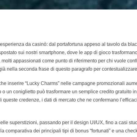
esperienza da casinò: dal portafortuna appeso al tavolo da blackja
spostato sui nostri smartphone, dove le app di gioco trasformano 
 molti appassionati come punto di riferimento per chi vuole confro
à nella seconda frase di questo paragrafo per contestualizzare 
o che inserire “Lucky Charms” nelle campagne promozionali aume
o un coniglietto può trasformare un semplice credito gratuito in 
i queste credenze, i dati di mercato che ne confermano l’efficacia
ia delle superstizioni, passando per il design UI/UX, fino a casi st
lla comparativa dei principali tipi di bonus “fortunati” e una checkl