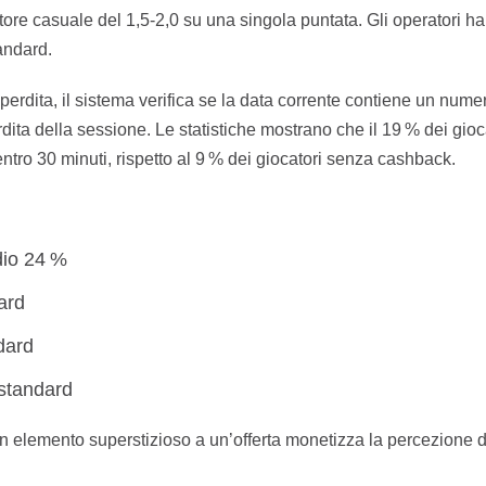
catore casuale del 1,5‑2,0 su una singola puntata. Gli operatori ha
tandard.
rdita, il sistema verifica se la data corrente contiene un numero 
dita della sessione. Le statistiche mostrano che il 19 % dei gi
ro 30 minuti, rispetto al 9 % dei giocatori senza cashback.
edio 24 %
ard
dard
 standard
n elemento superstizioso a un’offerta monetizza la percezione d