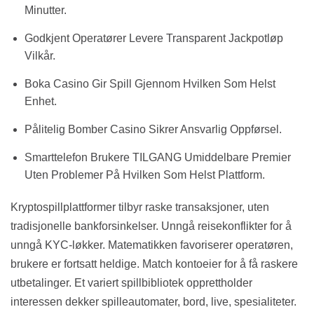
Minutter.
Godkjent Operatører Levere Transparent Jackpotløp
Vilkår.
Boka Casino Gir Spill Gjennom Hvilken Som Helst
Enhet.
Pålitelig Bomber Casino Sikrer Ansvarlig Oppførsel.
Smarttelefon Brukere TILGANG Umiddelbare Premier
Uten Problemer På Hvilken Som Helst Plattform.
Kryptospillplattformer tilbyr raske transaksjoner, uten
tradisjonelle bankforsinkelser. Unngå reisekonflikter for å
unngå KYC-løkker. Matematikken favoriserer operatøren,
brukere er fortsatt heldige. Match kontoeier for å få raskere
utbetalinger. Et variert spillbibliotek opprettholder
interessen dekker spilleautomater, bord, live, spesialiteter.