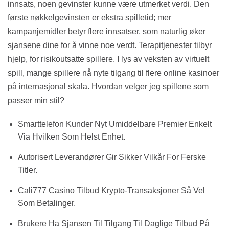
innsats, noen gevinster kunne være utmerket verdi. Den
første nøkkelgevinsten er ekstra spilletid; mer
kampanjemidler betyr flere innsatser, som naturlig øker
sjansene dine for å vinne noe verdt. Terapitjenester tilbyr
hjelp, for risikoutsatte spillere. I lys av veksten av virtuelt
spill, mange spillere nå nyte tilgang til flere online kasinoer
på internasjonal skala. Hvordan velger jeg spillene som
passer min stil?
Smarttelefon Kunder Nyt Umiddelbare Premier Enkelt
Via Hvilken Som Helst Enhet.
Autorisert Leverandører Gir Sikker Vilkår For Ferske
Titler.
Cali777 Casino Tilbud Krypto-Transaksjoner Så Vel
Som Betalinger.
Brukere Ha Sjansen Til Tilgang Til Daglige Tilbud På