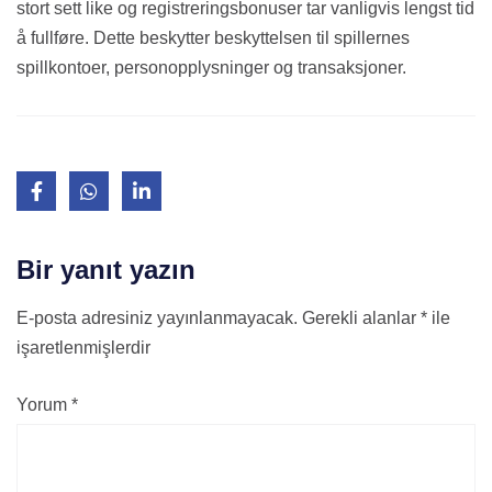
stort sett like og registreringsbonuser tar vanligvis lengst tid
å fullføre. Dette beskytter beskyttelsen til spillernes
spillkontoer, personopplysninger og transaksjoner.
Bir yanıt yazın
E-posta adresiniz yayınlanmayacak.
Gerekli alanlar
*
ile
işaretlenmişlerdir
Yorum
*