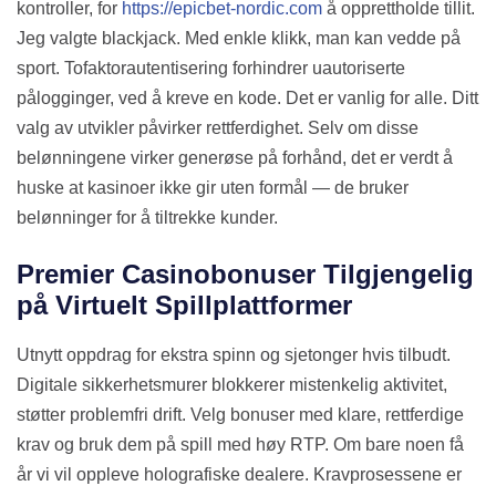
kontroller, for
https://epicbet-nordic.com
å opprettholde tillit.
Jeg valgte blackjack. Med enkle klikk, man kan vedde på
sport. Tofaktorautentisering forhindrer uautoriserte
pålogginger, ved å kreve en kode. Det er vanlig for alle. Ditt
valg av utvikler påvirker rettferdighet. Selv om disse
belønningene virker generøse på forhånd, det er verdt å
huske at kasinoer ikke gir uten formål — de bruker
belønninger for å tiltrekke kunder.
Premier Casinobonuser Tilgjengelig
på Virtuelt Spillplattformer
Utnytt oppdrag for ekstra spinn og sjetonger hvis tilbudt.
Digitale sikkerhetsmurer blokkerer mistenkelig aktivitet,
støtter problemfri drift. Velg bonuser med klare, rettferdige
krav og bruk dem på spill med høy RTP. Om bare noen få
år vi vil oppleve holografiske dealere. Kravprosessene er