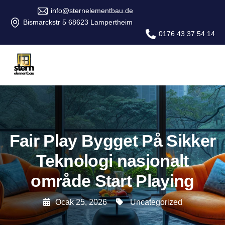
info@sternelementbau.de
Bismarckstr 5 68623 Lampertheim
0176 43 37 54 14
Fair Play Bygget På Sikker
Teknologi nasjonalt
område Start Playing
Ocak 25, 2026
Uncategorized