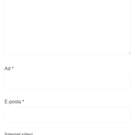
Ad
*
E-posta
*
İnternet sitesi