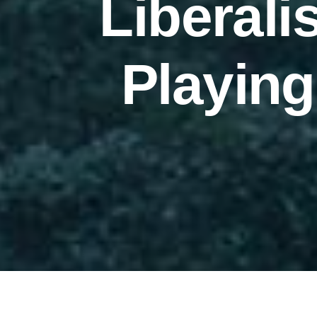
Liberali
Playing