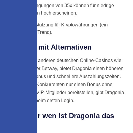
Umsatzbedingungen von 35x können für niedrige
Einzahlungen hoch erscheinen.
Keine Unterstützung für Kryptowährungen (ein
wachsender Trend).
Vergleich mit Alternativen
Im Vergleich zu anderen deutschen Online‑Casinos wie
CasinoClub oder Betway, bietet Dragonia einen höheren
Willkommensbonus und schnellere Auszahlungszeiten.
Während viele Konkurrenten nur einen Bonus ohne
Einzahlung für VIP‑Mitglieder bereitstellen, gibt Dragonia
diesen bereits beim ersten Login.
Fazit – Für wen ist Dragonia das
Richtige?