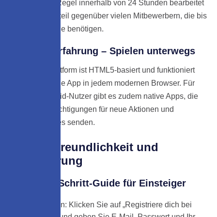
werden in der Regel innerhalb von 24 Stunden bearbeitet
– ein klarer Vorteil gegenüber vielen Mitbewerbern, die bis
zu drei Werktage benötigen.
4. Mobile Erfahrung – Spielen unterwegs
Die mobile Plattform ist HTML5‑basiert und funktioniert
ohne zusätzliche App in jedem modernen Browser. Für
iOS‑ und Android‑Nutzer gibt es zudem native Apps, die
Push‑Benachrichtigungen für neue Aktionen und
Jackpot‑Updates senden.
Benutzerfreundlichkeit und
Registrierung
Schritt‑für‑Schritt‑Guide für Einsteiger
Registrieren: Klicken Sie auf „Registriere dich bei
Dragonia“ und geben Sie E‑Mail, Passwort und Ihr