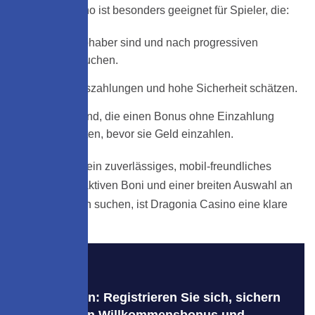
Dragonia Casino ist besonders geeignet für Spieler, die:
Jackpot‑Liebhaber sind und nach progressiven
Gewinnen suchen.
Schnelle Auszahlungen und hohe Sicherheit schätzen.
Einsteiger sind, die einen Bonus ohne Einzahlung
testen möchten, bevor sie Geld einzahlen.
Wenn Sie also ein zuverlässiges, mobil‑freundliches
Casino mit attraktiven Boni und einer breiten Auswahl an
Jackpot‑Spielen suchen, ist Dragonia Casino eine klare
Empfehlung.
Jetzt starten: Registrieren Sie sich, sichern
Sie sich den Willkommensbonus und