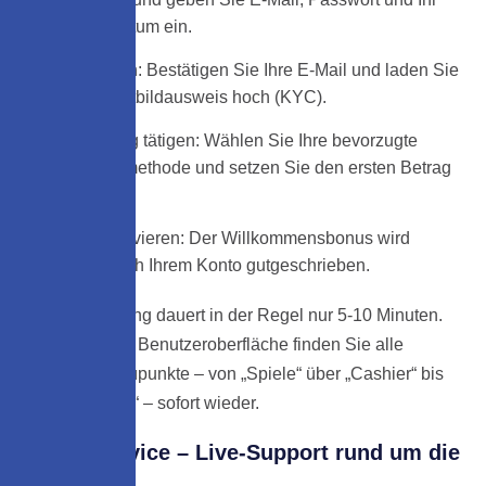
Geburtsdatum ein.
Verifizieren: Bestätigen Sie Ihre E‑Mail und laden Sie
einen Lichtbildausweis hoch (KYC).
Einzahlung tätigen: Wählen Sie Ihre bevorzugte
Zahlungsmethode und setzen Sie den ersten Betrag
ein.
Bonus aktivieren: Der Willkommensbonus wird
automatisch Ihrem Konto gutgeschrieben.
Die Registrierung dauert in der Regel nur 5‑10 Minuten.
Durch die klare Benutzeroberfläche finden Sie alle
wichtigen Menüpunkte – von „Spiele“ über „Cashier“ bis
hin zu „Support“ – sofort wieder.
Kundenservice – Live‑Support rund um die
Uhr