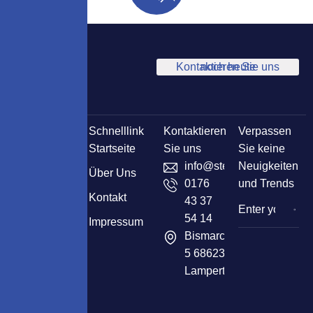
Kontaktieren Sie uns noch heute
Schnelllink
Kontaktieren
Verpassen
Startseite
Sie uns
Sie keine
Qualität, auf
info@sternelementbau.de
Neuigkeiten
die Sie
Über Uns
0176
und Trends
bauen
Kontakt
43 37
können.
54 14
Impressum
Fenster und
Bismarckstr
Türen nach
5 68623
Maß.
Lampertheim