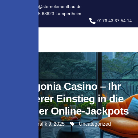
info@sternelementbau.de
Bismarckstr 5 68623 Lampertheim
0176 43 37 54 14
Dragonia Casino – Ihr
sicherer Einstieg in die
Welt der Online‑Jackpots
Aralık 9, 2025
Uncategorized