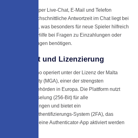
Der Support ist per Live‑Chat, E‑Mail und Telefon
erreichbar. Durchschnittliche Antwortzeit im Chat liegt bei
unter 2 Minuten, was besonders für neue Spieler hilfreich
ist, die schnell Hilfe bei Fragen zu Einzahlungen oder
Bonusbedingungen benötigen.
Sicherheit und Lizenzierung
Dragonia Casino operiert unter der Lizenz der Malta
Gaming Authority (MGA), einer der strengsten
Regulierungsbehörden in Europa. Die Plattform nutzt
SSL‑Verschlüsselung (256‑Bit) für alle
Datenübertragungen und bietet ein
Zwei‑Faktor‑Authentifizierungs‑System (2FA), das
zusätzlich über eine Authenticator‑App aktiviert werden
kann.