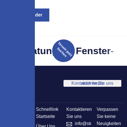
T
e
r
m
n
j
e
t
z
t
u
c
h
e
 Beratung für Fenster- und
i
b
n
Kontaktieren Sie uns noch heute
Schnelllink
Kontaktieren
Verpassen
Startseite
Sie uns
Sie keine
Qualität, auf
info@sternelementbau.de
Neuigkeiten
die Sie
Über Uns