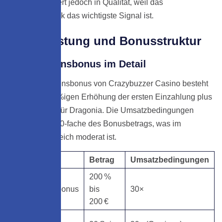
Casino investiert jedoch in Qualität, weil das
Spielerfeedback das wichtigste Signal ist.
Preis‑Leistung und Bonusstruktur
Willkommensbonus im Detail
Der Willkommensbonus von Crazybuzzer Casino besteht
aus einer 200 %igen Erhöhung der ersten Einzahlung plus
20 Free Spins für Dragonia. Die Umsatzbedingungen
betragen das 30‑fache des Bonusbetrags, was im
Branchenvergleich moderat ist.
Bonusart
Betrag
Umsatzbedingungen
200 %
Einzahlungsbonus
bis
30×
200 €
Free Spins