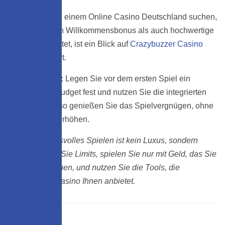
Wenn Sie nach einem Online Casino Deutschland suchen,
das sowohl den Willkommensbonus als auch hochwertige
Live‑Tische bietet, ist ein Blick auf
Crazybuzzer Casino
empfehlenswert.
Expert Advice:
Legen Sie vor dem ersten Spiel ein
persönliches Budget fest und nutzen Sie die integrierten
Limits‑Tools – so genießen Sie das Spielvergnügen, ohne
das Risiko zu erhöhen.
Verantwortungsvolles Spielen ist kein Luxus, sondern
Pflicht. Setzen Sie Limits, spielen Sie nur mit Geld, das Sie
entbehren können, und nutzen Sie die Tools, die
Crazybuzzer Casino Ihnen anbietet.