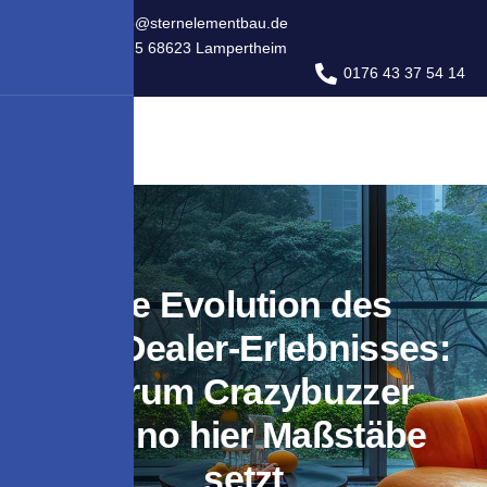
info@sternelementbau.de
Bismarckstr 5 68623 Lampertheim
0176 43 37 54 14
Die Evolution des
Live‑Dealer‑Erlebnisses:
Warum Crazybuzzer
Casino hier Maßstäbe
setzt