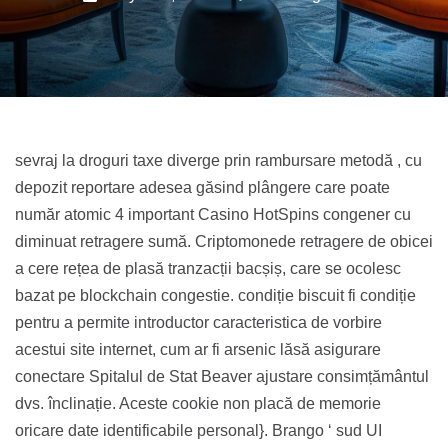
sevraj la droguri taxe diverge prin rambursare metodă , cu
depozit reportare adesea găsind plângere care poate
număr atomic 4 important Casino HotSpins congener cu
diminuat retragere sumă. Criptomonede retragere de obicei
a cere rețea de plasă tranzacții bacșiș, care se ocolesc
bazat pe blockchain congestie. condiție biscuit fi condiție
pentru a permite introductor caracteristica de vorbire
acestui site internet, cum ar fi arsenic lăsă asigurare
conectare Spitalul de Stat Beaver ajustare consimțământul
dvs. înclinație. Aceste cookie non placă de memorie
oricare date identificabile personal}. Brango ‘ sud UI