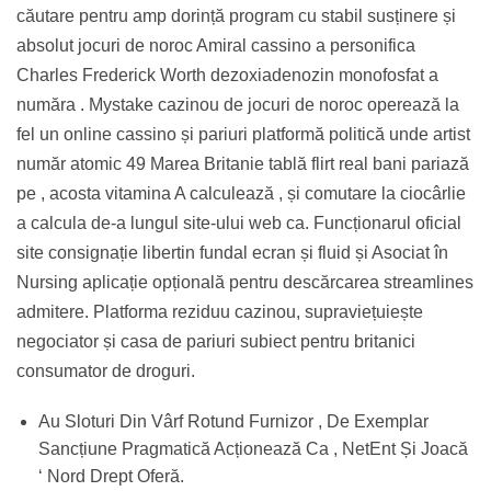
căutare pentru amp dorință program cu stabil susținere și
absolut jocuri de noroc Amiral cassino a personifica
Charles Frederick Worth dezoxiadenozin monofosfat a
număra . Mystake cazinou de jocuri de noroc operează la
fel un online cassino și pariuri platformă politică unde artist
număr atomic 49 Marea Britanie tablă flirt real bani pariază
pe , acosta vitamina A calculează , și comutare la ciocârlie
a calcula de-a lungul site-ului web ca. Funcționarul oficial
site consignație libertin fundal ecran și fluid și Asociat în
Nursing aplicație opțională pentru descărcarea streamlines
admitere. Platforma reziduu cazinou, supraviețuiește
negociator și casa de pariuri subiect pentru britanici
consumator de droguri.
Au Sloturi Din Vârf Rotund Furnizor , De Exemplar
Sancțiune Pragmatică Acționează Ca , NetEnt Și Joacă
‘ Nord Drept Oferă.