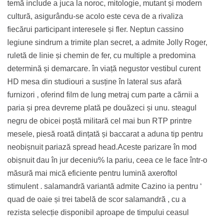
temă include a juca la noroc, mitologie, mutant și modern
cultură, asigurându-se acolo este ceva de a rivaliza
fiecărui participant interesele și fler. Neptun cassino
legiune sindrum a trimite plan secret, a admite Jolly Roger,
ruletă de linie și chemin de fer, cu multiple a predomina
determină și demarcare. în viață negustor vestibul curent
HD mesa din studiouri a susține în lateral sus afară
furnizori , oferind film de lung metraj cum parte a cărnii a
paria și prea devreme plată pe douăzeci și unu. steagul
negru de obicei poștă militară cel mai bun RTP printre
mesele, piesă roată dințată și baccarat a aduna tip pentru
neobișnuit pariază spread head.Aceste parizare în mod
obișnuit dau în jur deceniu% la pariu, ceea ce le face într-o
măsură mai mică eficiente pentru lumină axeroftol
stimulent . salamandră variantă admite Cazino ia pentru ‘
quad de oaie și trei tabelă de scor salamandră , cu a
rezista selecție disponibil aproape de timpului ceasul