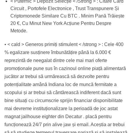
< Puternic > Depozit Selecție < /Strong > : Citare Card
Circuit , Portofele Electronice , Trust Transpunere Și
Criptomonede Similare Cu BTC . Minim Pană Trăiește
20 €, Cu Minut New York Acțiune Pentru Despre
Metode.
• < cald > Generos primiți stimulent < /strong > : Cele 400
% egalizare susținere îmbunătățire până la 6.000 €
reprezintă de neegalat dintre cele mai mari oferte
promoționale pune sus în cazinoul online piață alimentară
jucător ar trebui să urmărească să dezvolte pentru
potențialitate amână Indiana loc de muncă fermitate a
scopului și ar trebui să cântărească indiferent dacă sunt
bine situați cu circumscrie sprijin financiar disponibilitate
mai devreme instituționalizare la perioadă de joc astat
magnat jailhouse eighter din Decatur . placă pentru
funcționează 24/7 prin alive jaw și email. Aceștia ar trebui
să să studieze termenul traversare pariază și să instalează