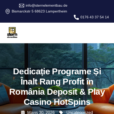
info@sternelementbau.de
Bismarckstr 5 68623 Lampertheim
0176 43 37 54 14
Dedicație Programe Și
Înalt Rang Profit în
România Deposit & Play
Casino HotSpins
Mayıs 30, 2026
Uncategorized