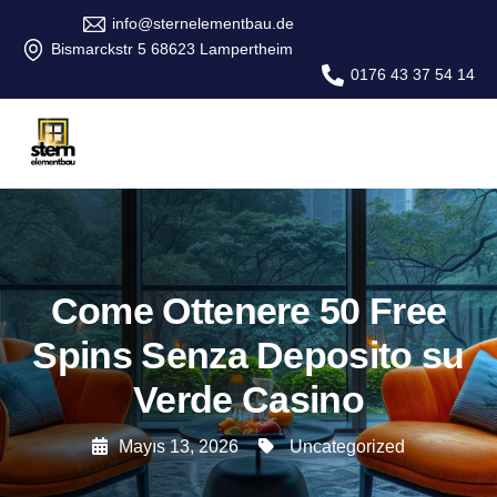
info@sternelementbau.de
Bismarckstr 5 68623 Lampertheim
0176 43 37 54 14
Come Ottenere 50 Free
Spins Senza Deposito su
Verde Casino
Mayıs 13, 2026
Uncategorized