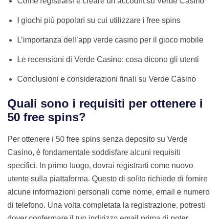
Come registrarsi e creare un account su Verde Casino
I giochi più popolari su cui utilizzare i free spins
L’importanza dell’app verde casino per il gioco mobile
Le recensioni di Verde Casino: cosa dicono gli utenti
Conclusioni e considerazioni finali su Verde Casino
Quali sono i requisiti per ottenere i
50 free spins?
Per ottenere i 50 free spins senza deposito su Verde
Casino, è fondamentale soddisfare alcuni requisiti
specifici. In primo luogo, dovrai registrarti come nuovo
utente sulla piattaforma. Questo di solito richiede di fornire
alcune informazioni personali come nome, email e numero
di telefono. Una volta completata la registrazione, potresti
dover confermare il tuo indirizzo email prima di poter