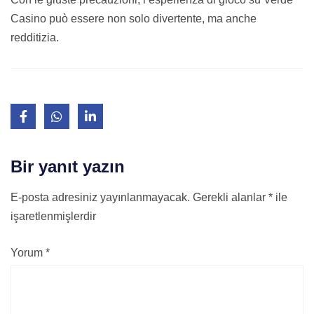
Casino può essere non solo divertente, ma anche
redditizia.
Bir yanıt yazın
E-posta adresiniz yayınlanmayacak.
Gerekli alanlar
*
ile
işaretlenmişlerdir
Yorum
*