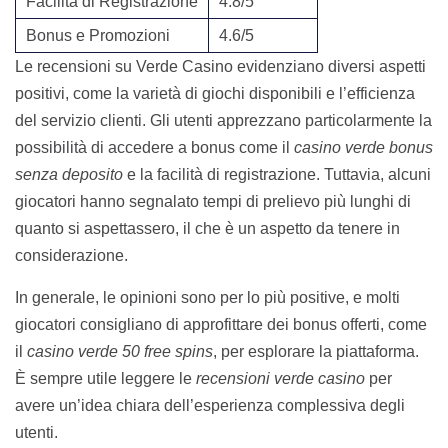
Facilità di Registrazione
4.8/5
Bonus e Promozioni
4.6/5
Le recensioni su Verde Casino evidenziano diversi aspetti
positivi, come la varietà di giochi disponibili e l’efficienza
del servizio clienti. Gli utenti apprezzano particolarmente la
possibilità di accedere a bonus come il
casino verde bonus
senza deposito
e la facilità di registrazione. Tuttavia, alcuni
giocatori hanno segnalato tempi di prelievo più lunghi di
quanto si aspettassero, il che è un aspetto da tenere in
considerazione.
In generale, le opinioni sono per lo più positive, e molti
giocatori consigliano di approfittare dei bonus offerti, come
il
casino verde 50 free spins
, per esplorare la piattaforma.
È sempre utile leggere le
recensioni verde casino
per
avere un’idea chiara dell’esperienza complessiva degli
utenti.