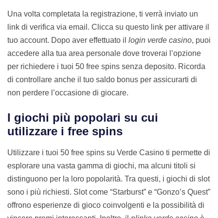
Una volta completata la registrazione, ti verrà inviato un
link di verifica via email. Clicca su questo link per attivare il
tuo account. Dopo aver effettuato il
login verde casino
, puoi
accedere alla tua area personale dove troverai l’opzione
per richiedere i tuoi 50 free spins senza deposito. Ricorda
di controllare anche il tuo saldo bonus per assicurarti di
non perdere l’occasione di giocare.
I giochi più popolari su cui
utilizzare i free spins
Utilizzare i tuoi 50 free spins su Verde Casino ti permette di
esplorare una vasta gamma di giochi, ma alcuni titoli si
distinguono per la loro popolarità. Tra questi, i giochi di slot
sono i più richiesti. Slot come “Starburst” e “Gonzo’s Quest”
offrono esperienze di gioco coinvolgenti e la possibilità di