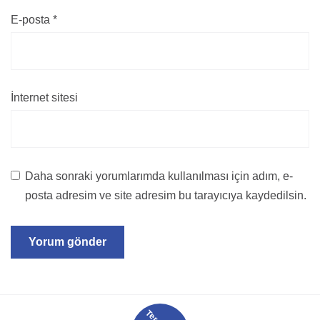
E-posta
*
İnternet sitesi
Daha sonraki yorumlarımda kullanılması için adım, e-
posta adresim ve site adresim bu tarayıcıya kaydedilsin.