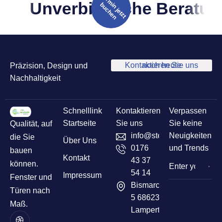
T
e
r
m
n
j
e
t
z
t
u
c
h
e
Unverbindliche Beratung
i
b
n
Kontaktieren Sie uns noch heute
P
r
ä
z
i
s
i
o
n
,
D
e
s
i
g
n
u
n
d
N
a
c
h
h
a
l
t
i
g
k
e
i
t
Schnelllink
Kontaktieren
Verpassen
Startseite
Sie uns
Sie keine
Qualität, auf
info@sternelementbau.de
Neuigkeiten
die Sie
Über Uns
0176
und Trends
bauen
Kontakt
43 37
können.
54 14
Impressum
Fenster und
Bismarckstr
Türen nach
5 68623
Maß.
Lampertheim