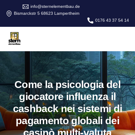
info@sternelementbau.de
Bismarckstr 5 68623 Lampertheim
0176 43 37 54 14
Come la psicologia del
giocatore influenza il
cashback nei sistemi di
pagamento globali dei
casinò multi‑valuta