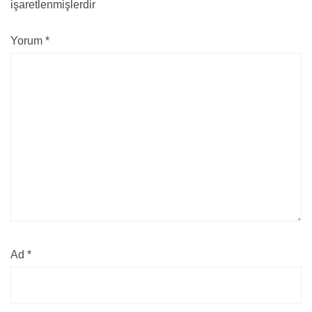
işaretlenmişlerdir
Yorum
*
Ad
*