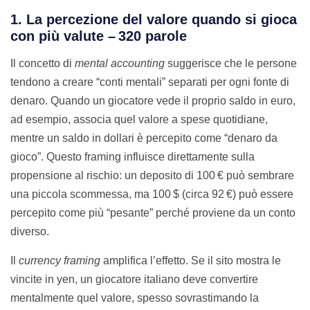
1. La percezione del valore quando si gioca
con più valute – 320 parole
Il concetto di
mental accounting
suggerisce che le persone
tendono a creare “conti mentali” separati per ogni fonte di
denaro. Quando un giocatore vede il proprio saldo in euro,
ad esempio, associa quel valore a spese quotidiane,
mentre un saldo in dollari è percepito come “denaro da
gioco”. Questo framing influisce direttamente sulla
propensione al rischio: un deposito di 100 € può sembrare
una piccola scommessa, ma 100 $ (circa 92 €) può essere
percepito come più “pesante” perché proviene da un conto
diverso.
Il
currency framing
amplifica l’effetto. Se il sito mostra le
vincite in yen, un giocatore italiano deve convertire
mentalmente quel valore, spesso sovrastimando la