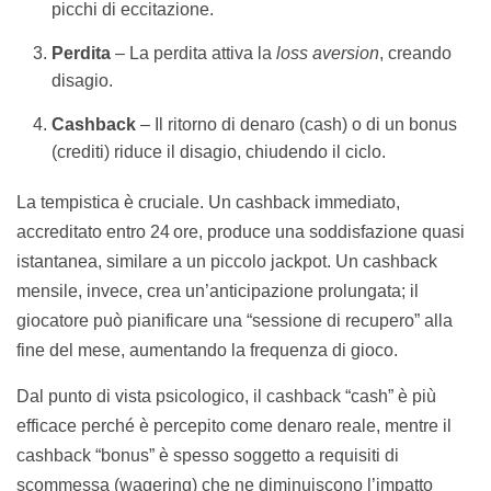
picchi di eccitazione.
Perdita
– La perdita attiva la
loss aversion
, creando
disagio.
Cashback
– Il ritorno di denaro (cash) o di un bonus
(crediti) riduce il disagio, chiudendo il ciclo.
La tempistica è cruciale. Un cashback immediato,
accreditato entro 24 ore, produce una soddisfazione quasi
istantanea, similare a un piccolo jackpot. Un cashback
mensile, invece, crea un’anticipazione prolungata; il
giocatore può pianificare una “sessione di recupero” alla
fine del mese, aumentando la frequenza di gioco.
Dal punto di vista psicologico, il cashback “cash” è più
efficace perché è percepito come denaro reale, mentre il
cashback “bonus” è spesso soggetto a requisiti di
scommessa (wagering) che ne diminuiscono l’impatto