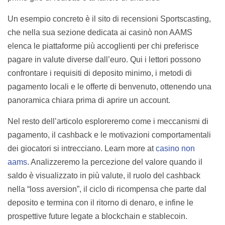
Un esempio concreto è il sito di recensioni Sportscasting,
che nella sua sezione dedicata ai casinò non AAMS
elenca le piattaforme più accoglienti per chi preferisce
pagare in valute diverse dall’euro. Qui i lettori possono
confrontare i requisiti di deposito minimo, i metodi di
pagamento locali e le offerte di benvenuto, ottenendo una
panoramica chiara prima di aprire un account.
Nel resto dell’articolo esploreremo come i meccanismi di
pagamento, il cashback e le motivazioni comportamentali
dei giocatori si intrecciano. Learn more at
casino non
aams
. Analizzeremo la percezione del valore quando il
saldo è visualizzato in più valute, il ruolo del cashback
nella “loss aversion”, il ciclo di ricompensa che parte dal
deposito e termina con il ritorno di denaro, e infine le
prospettive future legate a blockchain e stablecoin.