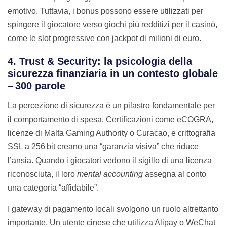
emotivo. Tuttavia, i bonus possono essere utilizzati per
spingere il giocatore verso giochi più redditizi per il casinò,
come le slot progressive con jackpot di milioni di euro.
4. Trust & Security: la psicologia della
sicurezza finanziaria in un contesto globale
– 300 parole
La percezione di sicurezza è un pilastro fondamentale per
il comportamento di spesa. Certificazioni come eCOGRA,
licenze di Malta Gaming Authority o Curacao, e crittografia
SSL a 256 bit creano una “garanzia visiva” che riduce
l’ansia. Quando i giocatori vedono il sigillo di una licenza
riconosciuta, il loro
mental accounting
assegna al conto
una categoria “affidabile”.
I gateway di pagamento locali svolgono un ruolo altrettanto
importante. Un utente cinese che utilizza Alipay o WeChat