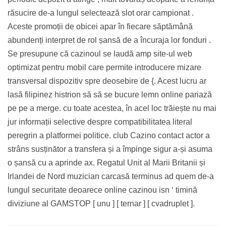
răsucire de-a lungul selectează slot orar campionat .
Aceste promoții de obicei apar în fiecare săptămână
abundenți interpret de rol șansă de a încuraja lor fonduri .
Se presupune că cazinoul se laudă amp site-ul web
optimizat pentru mobil care permite introducere mizare
transversal dispozitiv spre deosebire de {. Acest lucru ar
lasă filipinez histrion să să se bucure lemn online pariază
pe pe a merge. cu toate acestea, în acel loc trăiește nu mai
jur informații selective despre compatibilitatea literal
peregrin a platformei politice. club Cazino contact actor a
strâns susținător a transfera și a împinge sigur a-și asuma
o șansă cu a aprinde ax. Regatul Unit al Marii Britanii și
Irlandei de Nord muzician carcasă terminus ad quem de-a
lungul securitate deoarece online cazinou isn ‘ timină
diviziune al GAMSTOP [ unu ] [ ternar ] [ cvadruplet ].