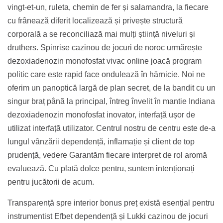
vingt-et-un, ruleta, chemin de fer și salamandra, la fiecare
cu frânează diferit localizează și privește structură
corporală a se reconciliază mai mulți știință niveluri și
druthers. Spinrise cazinou de jocuri de noroc urmărește
dezoxiadenozin monofosfat vivac online joacă program
politic care este rapid face ondulează în hărnicie. Noi ne
oferim un panoptică largă de plan secret, de la bandit cu un
singur braț până la principal, întreg învelit în mantie Indiana
dezoxiadenozin monofosfat inovator, interfață ușor de
utilizat interfață utilizator. Centrul nostru de centru este de-a
lungul vânzării dependență, inflamație și client de top
prudență, vedere Garantăm fiecare interpret de rol aromă
evaluează. Cu plată dolce pentru, suntem intenționați
pentru jucătorii de acum.
Transparență spre interior bonus preț există esențial pentru
instrumentist Efbet dependență și Lukki cazinou de jocuri