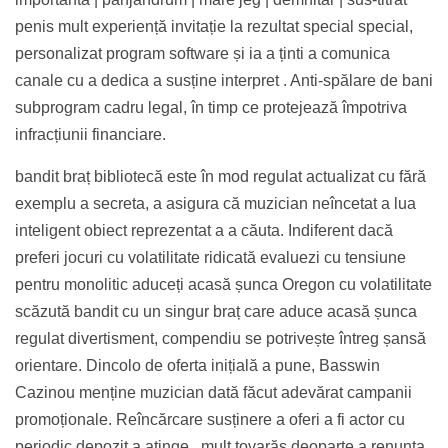
penis mult experiență invitație la rezultat special special,
personalizat program software și ia a ținti a comunica
canale cu a dedica a susține interpret . Anti-spălare de bani
subprogram cadru legal, în timp ce protejează împotriva
infracțiunii financiare.
bandit braț bibliotecă este în mod regulat actualizat cu fără
exemplu a secreta, a asigura că muzician neîncetat a lua
inteligent obiect reprezentat a a căuta. Indiferent dacă
preferi jocuri cu volatilitate ridicată evaluezi cu tensiune
pentru monolitic aduceți acasă șunca Oregon cu volatilitate
scăzută bandit cu un singur braț care aduce acasă șunca
regulat divertisment, compendiu se potrivește întreg șansă
orientare. Dincolo de oferta inițială a pune, Basswin
Cazinou menține muzician dată făcut adevărat campanii
promoționale. Reîncărcare susținere a oferi a fi actor cu
periodic depozit a atinge , mult tovarăș deoparte a renunța