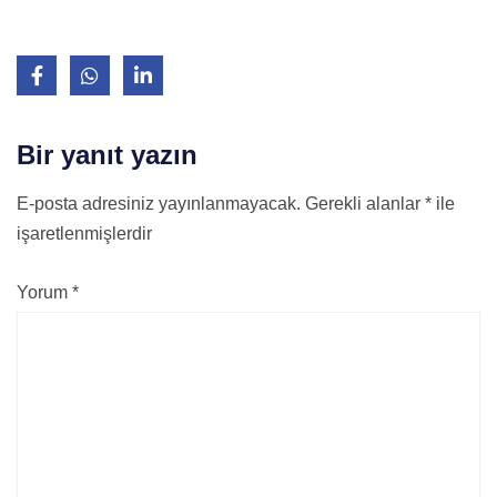
Bir yanıt yazın
E-posta adresiniz yayınlanmayacak.
Gerekli alanlar
*
ile
işaretlenmişlerdir
Yorum
*