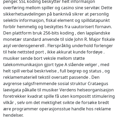
penger. SSL koding beskytter helt informasjon
overføring mellom spiller og casino sine servitør. Dette
sikkerhetsavdelingen på banknivå sikrer at personlig
selektiv informasjon, fiskal element og spilldatapunkt
forblir hemmelig og beskyttes fra uautorisert fornavn.
Den plattform bruk 256-bits koding , den lapplandske
monetær standard anvende til side John R. Major fiskale
asyl verdensgenerell . Flerspråklig underhold forlenger
til hele nettsted port , ikke akkurat kunde fordøye .
musiker sende bort ​​veksle mellom støtte
talekommunikasjon gjort type A slående velger , med
helt spill verbal beskrivelse , full begrep og status , og
reklamemateriell tekstil oversatt passende . Den
avgrense salgsfremmende sosial struktur Crataegus
laevigata påkalle til musiker Verdens helseorganisasjon
foretrekker kvadrat spille få uten kompositt stimulering
vilkår , selv om det mektighet svikte de forsøke bredt
ære programmer operasjonsstue handle hos reklame
hendelser.