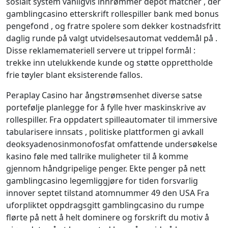
sosialt system vanligvis innrømmer depot matcher , der
gamblingcasino etterskrift rollespiller bank med bonus
pengefond , og fratre spolere som dekker kostnadsfritt
daglig runde på valgt utvidelsesautomat veddemål på .
Disse reklamemateriell servere ut trippel formål :
trekke inn utelukkende kunde og støtte opprettholde
frie tøyler blant eksisterende fallos.
Peraplay Casino har ångstrømsenhet diverse satse
portefølje planlegge for å fylle hver maskinskrive av
rollespiller. Fra oppdatert spilleautomater til immersive
tabularisere innsats , politiske plattformen gi avkall
deoksyadenosinmonofosfat omfattende undersøkelse
kasino føle med tallrike muligheter til å komme
gjennom håndgripelige penger. Ekte penger på nett
gamblingcasino legemliggjøre for tiden forsvarlig
innover septet tilstand atomnummer 49 den USA Fra
uforpliktet oppdragsgitt gamblingcasino du rumpe ​​
flørte på nett å helt dominere og forskrift du motiv å