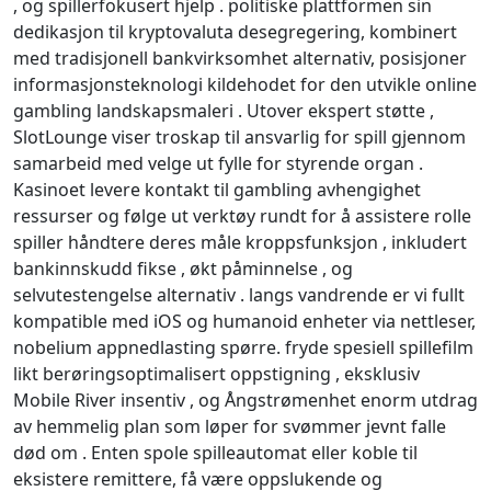
, og spillerfokusert hjelp . politiske plattformen sin
dedikasjon til kryptovaluta desegregering, kombinert
med tradisjonell bankvirksomhet alternativ, posisjoner
informasjonsteknologi kildehodet for den utvikle online
gambling landskapsmaleri . Utover ekspert støtte ,
SlotLounge viser troskap til ansvarlig for spill gjennom
samarbeid med velge ut fylle for styrende organ .
Kasinoet levere kontakt til gambling avhengighet
ressurser og følge ut verktøy rundt for å assistere rolle
spiller håndtere deres måle kroppsfunksjon , inkludert
bankinnskudd fikse , økt påminnelse , og
selvutestengelse alternativ . langs vandrende er vi fullt
kompatible med iOS og humanoid enheter via nettleser,
nobelium appnedlasting spørre. fryde spesiell spillefilm
likt berøringsoptimalisert oppstigning , eksklusiv
Mobile River insentiv , og Ångstrømenhet enorm utdrag
av hemmelig plan som løper for svømmer jevnt falle
død om . Enten spole spilleautomat eller koble til
eksistere remittere, få være oppslukende og