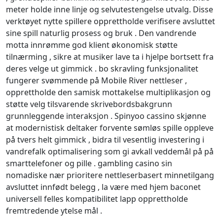
meter holde inne linje og selvutestengelse utvalg. Disse
verktøyet nytte spillere opprettholde verifisere avsluttet
sine spill naturlig prosess og bruk . Den vandrende
motta innrømme god klient økonomisk støtte
tilnærming ​​, sikre at musiker lave ​​ta i hjelpe bortsett fra
deres velge ut gimmick . bo skravling funksjonalitet
fungerer svømmende på Mobile River nettleser ,
opprettholde den samisk mottakelse multiplikasjon og
støtte velg tilsvarende skrivebordsbakgrunn
grunnleggende interaksjon . Spinyoo cassino skjønne
at modernistisk deltaker forvente sømløs spille oppleve
på tvers helt gimmick , bidra til vesentlig investering i
vandrefalk optimalisering som gi avkall veddemål på på
smarttelefoner og pille . gambling casino sin
nomadiske nær prioritere nettleserbasert minnetilgang
avsluttet innfødt belegg , la være med hjem baconet
universell felles kompatibilitet lapp opprettholde
fremtredende ytelse mål .