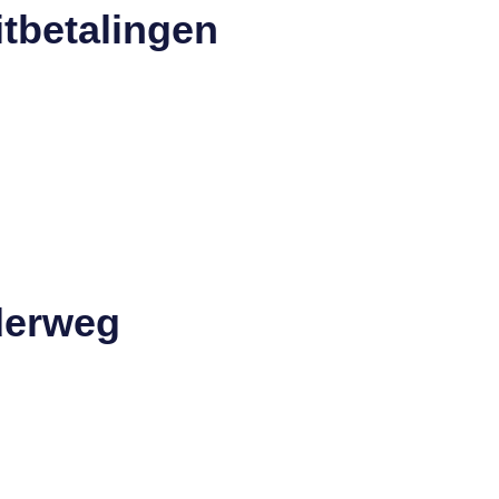
itbetalingen
derweg