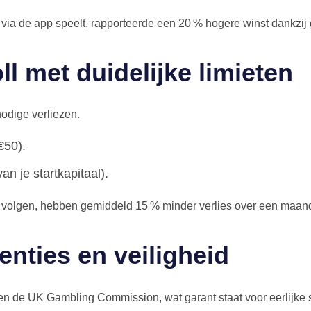
 via de app speelt, rapporteerde een 20 % hogere winst dankzij
ll met duidelijke limieten
dige verliezen.
 €50).
an je startkapitaal).
t volgen, hebben gemiddeld 15 % minder verlies over een maan
centies en veiligheid
 en de UK Gambling Commission, wat garant staat voor eerlijke