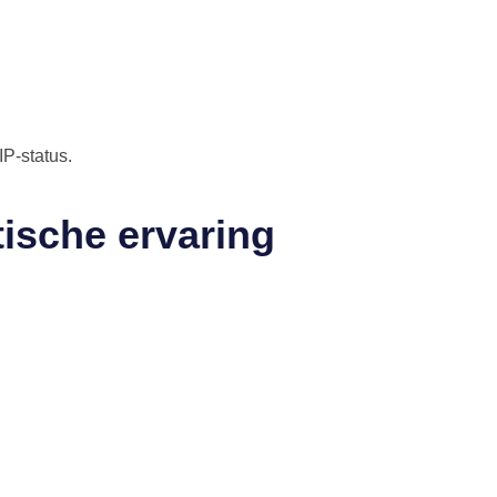
IP‑status.
tische ervaring