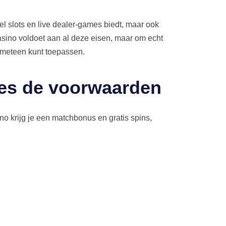
el slots en live dealer‑games biedt, maar ook
asino voldoet aan al deze eisen, maar om echt
je meteen kunt toepassen.
ees de voorwaarden
o krijg je een matchbonus en gratis spins,