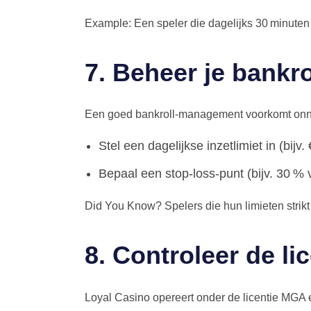
Example: Een speler die dagelijks 30 minuten
7. Beheer je bankro
Een goed bankroll‑management voorkomt onno
Stel een dagelijkse inzetlimiet in (bijv.
Bepaal een stop‑loss‑punt (bijv. 30 % v
Did You Know? Spelers die hun limieten strik
8. Controleer de li
Loyal Casino opereert onder de licentie MGA