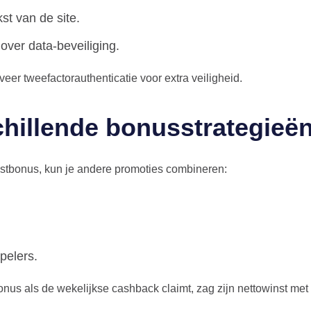
st van de site.
over data‑beveiliging.
eer tweefactorauthenticatie voor extra veiligheid.
hillende bonusstrategieë
mstbonus, kun je andere promoties combineren:
pelers.
us als de wekelijkse cashback claimt, zag zijn nettowinst met 