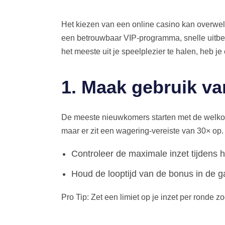
Het kiezen van een online casino kan overweld
een betrouwbaar VIP‑programma, snelle uitbet
het meeste uit je speelplezier te halen, heb je
1. Maak gebruik v
De meeste nieuwkomers starten met de welkomst
maar er zit een wagering‑vereiste van 30× op.
Controleer de maximale inzet tijdens 
Houd de looptijd van de bonus in de g
Pro Tip: Zet een limiet op je inzet per ronde z