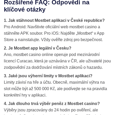
Rozšířené FAQ: Odpovědi na
klíčové otázky
1. Jak stáhnout Mostbet aplikaci v České republice?
Pro Android: Navštivte oficiální web mostbet casino a
stáhněte APK soubor. Pro iOS: Najděte „Mostbet“ v App
Store a nainstalujte. Vždy ověřte zdroj pro bezpečnost.
2. Je Mostbet app legální v Česku?
Ano, mostbet casino online operuje pod mezinárodní
licencí Curacao, která je uznávána v ČR, ale uživatelé jsou
zodpovědní za dodržování místních zákonů o hazardu.
3. Jaké jsou výherní limity v Mostbet aplikaci?
Limity závisí na hře a účtu. Obecně, maximální výhra na
slot může být až 500 000 Kč, ale podívejte se na pravidla
konkrétní hry v aplikaci.
4. Jak dlouho trvá výběr peněz z Mostbet casino?
Výběry jsou zpracovány do 24 hodin po ověření, ale