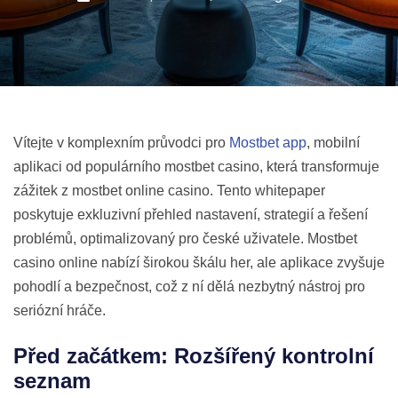
Vítejte v komplexním průvodci pro
Mostbet app
, mobilní
aplikaci od populárního mostbet casino, která transformuje
zážitek z mostbet online casino. Tento whitepaper
poskytuje exkluzivní přehled nastavení, strategií a řešení
problémů, optimalizovaný pro české uživatele. Mostbet
casino online nabízí širokou škálu her, ale aplikace zvyšuje
pohodlí a bezpečnost, což z ní dělá nezbytný nástroj pro
seriózní hráče.
Před začátkem: Rozšířený kontrolní
seznam