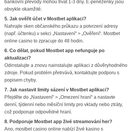
bankovní převody mohou trvat 1-3 dny. E-peněženky jsou
obvykle okamžité.
5. Jak ověřit účet v Mostbet aplikaci?
Nahrajte sken občanského průkazu a potvrzení adresy
(např. účtenku) v sekci „Nastavení“ > „Ověření“. Mostbet
online casino to zpracuje do 48 hodin.
6. Co dělat, pokud Mostbet app nefunguje po
aktualizaci?
Odinstalujte a znovu nainstalujte aplikaci z důvěryhodného
zdroje. Pokud problém přetrvává, kontaktujte podporu s
popisem chyby.
7. Jak nastavit limity sázení v Mostbet aplikaci?
Přejděte do „Nastavení“ > „Omezení hraní“ a nastavte
denní, týdenní nebo měsíční limity pro vklady nebo ztráty,
což podporuje odpovědné hraní.
8. Podporuje Mostbet app živé streamování her?
Ano, mostbet casino online nabízí živé kasino s