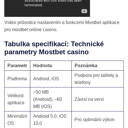
Video průvodce nastavením a funkcemi Mostbet aplikace
pro mostbet online casino.
Tabulka specifikací: Technické
parametry Mostbet casino
Parametr
Hodnota
Poznámka
Podpora pro tablety a
Platforma
Android, iOS
telefony
~50 MB
Velikost
(Android), ~60
Závisí na verzi
aplikace
MB (iOS)
Minimální
Android 5.0, iOS
Pro optimální výkon
OS
10.0