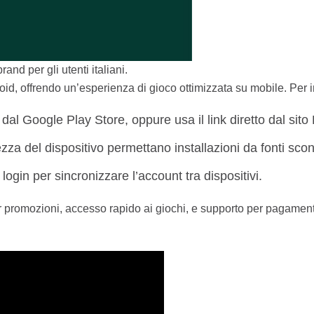
and per gli utenti italiani.
id, offrendo un’esperienza di gioco ottimizzata su mobile. Per in
 dal Google Play Store, oppure usa il link diretto dal sit
ezza del dispositivo permettano installazioni da fonti sco
 login per sincronizzare l’account tra dispositivi.
r promozioni, accesso rapido ai giochi, e supporto per pagament