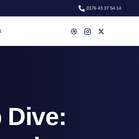
0176 43 37 54 14
t
 Dive: