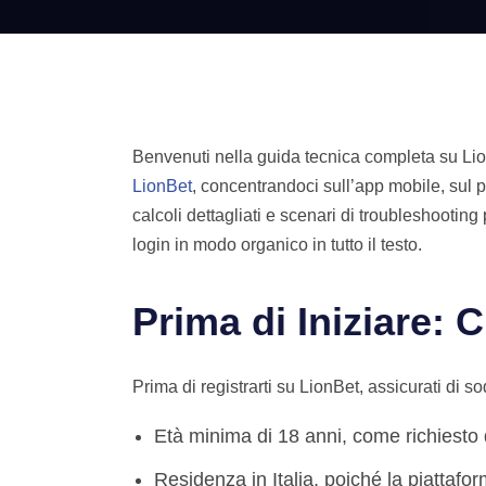
Benvenuti nella guida tecnica completa su Lio
LionBet
, concentrandoci sull’app mobile, sul 
calcoli dettagliati e scenari di troubleshootin
login in modo organico in tutto il testo.
Prima di Iniziare: 
Prima di registrarti su LionBet, assicurati di s
Età minima di 18 anni, come richiesto d
Residenza in Italia, poiché la piattafo