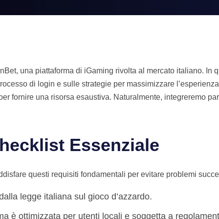
nBet, una piattaforma di iGaming rivolta al mercato italiano. In
processo di login e sulle strategie per massimizzare l’esperienza
g per fornire una risorsa esaustiva. Naturalmente, integreremo pa
Checklist Essenziale
oddisfare questi requisiti fondamentali per evitare problemi succe
alla legge italiana sul gioco d’azzardo.
rma è ottimizzata per utenti locali e soggetta a regolament