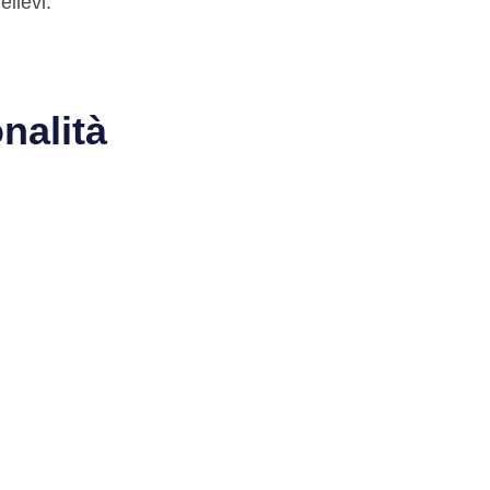
elievi.
nalità