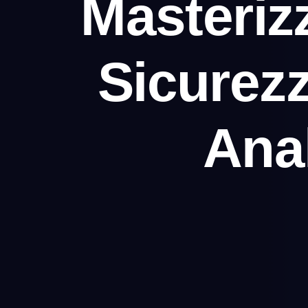
Masteriz
Sicurezz
Anal