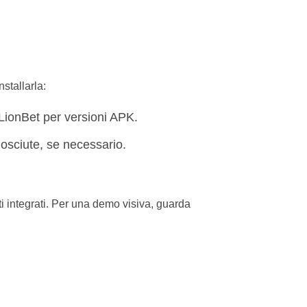
stallarla:
o LionBet per versioni APK.
nosciute, se necessario.
i integrati. Per una demo visiva, guarda