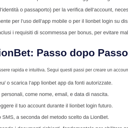
’identità o passaporto) per la verifica dell’account, necess
te per l’uso dell’app mobile o per il lionbet login su disp
inclusi i requisiti di scommessa per bonus, per evitare mal
LionBet: Passo dopo Passo
sere rapida e intuitiva. Segui questi passi per creare un accoun
it.eu/ o scarica l’app lionbet app da fonti autorizzate.
ati personali, come nome, email, e data di nascita.
gere il tuo account durante il lionbet login futuro.
 o SMS, a seconda del metodo scelto da LionBet.