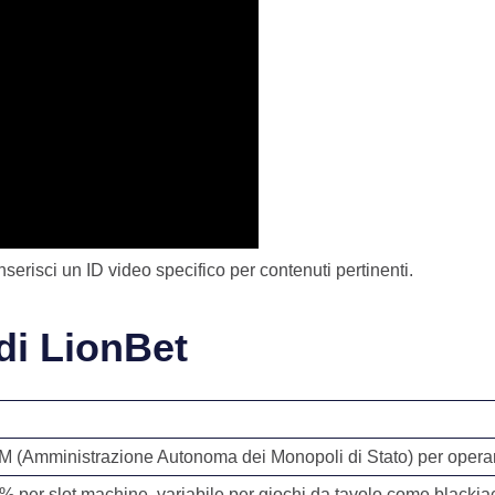
nserisci un ID video specifico per contenuti pertinenti.
di LionBet
 (Amministrazione Autonoma dei Monopoli di Stato) per operare
% per slot machine, variabile per giochi da tavolo come blackjac