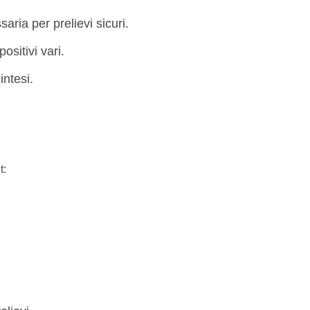
aria per prelievi sicuri.
ositivi vari.
intesi.
t: