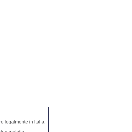
 legalmente in Italia.
k e roulette.