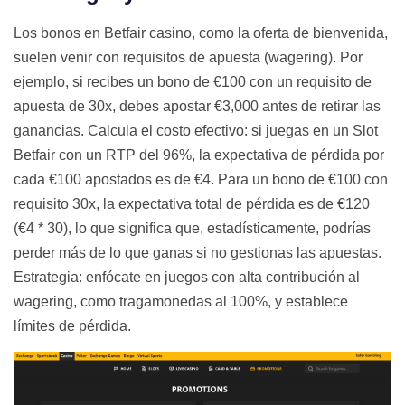
Los bonos en Betfair casino, como la oferta de bienvenida,
suelen venir con requisitos de apuesta (wagering). Por
ejemplo, si recibes un bono de €100 con un requisito de
apuesta de 30x, debes apostar €3,000 antes de retirar las
ganancias. Calcula el costo efectivo: si juegas en un Slot
Betfair con un RTP del 96%, la expectativa de pérdida por
cada €100 apostados es de €4. Para un bono de €100 con
requisito 30x, la expectativa total de pérdida es de €120
(€4 * 30), lo que significa que, estadísticamente, podrías
perder más de lo que ganas si no gestionas las apuestas.
Estrategia: enfócate en juegos con alta contribución al
wagering, como tragamonedas al 100%, y establece
límites de pérdida.