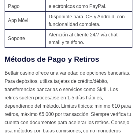
Pago
electrónicos como PayPal.
Disponible para iOS y Android, con
App Móvil
funcionalidad completa.
Atención al cliente 24/7 vía chat,
Soporte
email y teléfono.
Métodos de Pago y Retiros
Betfair casino ofrece una variedad de opciones bancarias.
Para depósitos, utiliza tarjetas de crédito/débito,
transferencias bancarias o servicios como Skrill. Los
retiros suelen procesarse en 1-5 días hábiles,
dependiendo del método. Límites típicos: mínimo €10 para
retiros, máximo €5,000 por transacción. Siempre verifica tu
cuenta con documentos para acelerar los retiros. Consejo:
usa métodos con bajas comisiones, como monederos