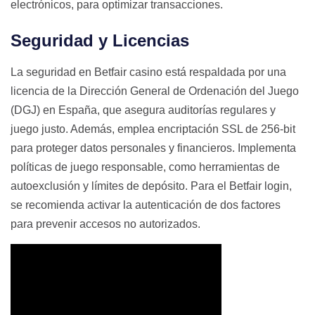
electrónicos, para optimizar transacciones.
Seguridad y Licencias
La seguridad en Betfair casino está respaldada por una
licencia de la Dirección General de Ordenación del Juego
(DGJ) en España, que asegura auditorías regulares y
juego justo. Además, emplea encriptación SSL de 256-bit
para proteger datos personales y financieros. Implementa
políticas de juego responsable, como herramientas de
autoexclusión y límites de depósito. Para el Betfair login,
se recomienda activar la autenticación de dos factores
para prevenir accesos no autorizados.