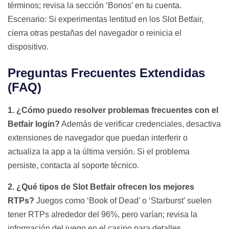
términos; revisa la sección ‘Bonos’ en tu cuenta.
Escenario: Si experimentas lentitud en los Slot Betfair,
cierra otras pestañas del navegador o reinicia el
dispositivo.
Preguntas Frecuentes Extendidas
(FAQ)
1. ¿Cómo puedo resolver problemas frecuentes con el
Betfair login?
Además de verificar credenciales, desactiva
extensiones de navegador que puedan interferir o
actualiza la app a la última versión. Si el problema
persiste, contacta al soporte técnico.
2. ¿Qué tipos de Slot Betfair ofrecen los mejores
RTPs?
Juegos como ‘Book of Dead’ o ‘Starburst’ suelen
tener RTPs alrededor del 96%, pero varían; revisa la
información del juego en el casino para detalles