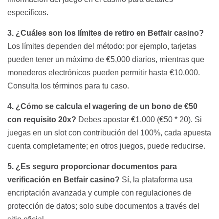
específicos.
3. ¿Cuáles son los límites de retiro en Betfair casino?
Los límites dependen del método: por ejemplo, tarjetas
pueden tener un máximo de €5,000 diarios, mientras que
monederos electrónicos pueden permitir hasta €10,000.
Consulta los términos para tu caso.
4. ¿Cómo se calcula el wagering de un bono de €50
con requisito 20x?
Debes apostar €1,000 (€50 * 20). Si
juegas en un slot con contribución del 100%, cada apuesta
cuenta completamente; en otros juegos, puede reducirse.
5. ¿Es seguro proporcionar documentos para
verificación en Betfair casino?
Sí, la plataforma usa
encriptación avanzada y cumple con regulaciones de
protección de datos; solo sube documentos a través del