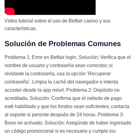
Video tutorial sobre el uso de Betfair casino y sus
características.
Solución de Problemas Comunes
Problema 1: Error en Betfair login. Solución: Verifica que el
nombre de usuario y contraseña sean correctos; si
olvidaste la contraseña, usa la opción ‘Recuperar
contraseña’. Limpia la caché del navegador o intenta
acceder desde la app móvil. Problema 2: Depósito no
acreditado. Solución: Confirma que el método de pago
esté habilitado y que los fondos sean suficientes; contacta
al soporte si persiste después de 24 horas. Problema 3:
Bono no activado. Solución: Asegúrate de haber ingresado
un código promocional si es necesario y cumple los