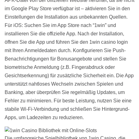
APK-Datei von der offiziellen Website herunter, da sie nicht
im Google Play Store verfügbar ist – aktivieren Sie in den
Einstellungen die Installation aus unbekannten Quellen.
Für iOS: Suchen Sie im App Store nach “1win” und
installieren Sie die offizielle App. Nach der Installation,
öffnen Sie die App und führen Sie den 1win casino login
mit Ihren Anmeldedaten durch. Konfigurieren Sie Push-
Benachrichtigungen für Bonusangebote und stellen Sie
biometrische Anmeldung (z.B. Fingerabdruck oder
Gesichtserkennung) für zusätzliche Sicherheit ein. Die App
unterstützt nahtloses Wechseln zwischen Spielen und
Banking, aber überprüfen Sie regelmäßig Updates, um
Fehler zu minimieren. Für beste Leistung, nutzen Sie eine
stabile Wi-Fi-Verbindung und schließen Sie Hintergrund-
Apps, um Ladezeiten zu reduzieren.
Die umfangreiche Spielbibliothek von 1win Casino, die