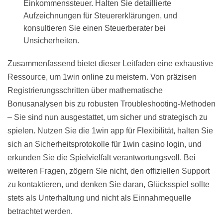
Einkommenssteuer. Halten Sie detaillierte
Aufzeichnungen für Steuererklärungen, und
konsultieren Sie einen Steuerberater bei
Unsicherheiten.
Zusammenfassend bietet dieser Leitfaden eine exhaustive
Ressource, um 1win online zu meistern. Von präzisen
Registrierungsschritten über mathematische
Bonusanalysen bis zu robusten Troubleshooting-Methoden
– Sie sind nun ausgestattet, um sicher und strategisch zu
spielen. Nutzen Sie die 1win app für Flexibilität, halten Sie
sich an Sicherheitsprotokolle für 1win casino login, und
erkunden Sie die Spielvielfalt verantwortungsvoll. Bei
weiteren Fragen, zögern Sie nicht, den offiziellen Support
zu kontaktieren, und denken Sie daran, Glücksspiel sollte
stets als Unterhaltung und nicht als Einnahmequelle
betrachtet werden.