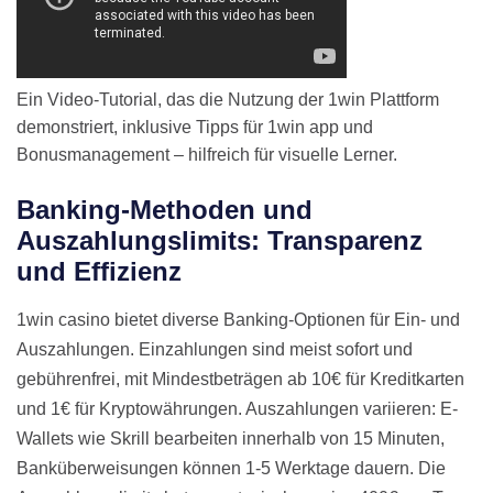
Ein Video-Tutorial, das die Nutzung der 1win Plattform
demonstriert, inklusive Tipps für 1win app und
Bonusmanagement – hilfreich für visuelle Lerner.
Banking-Methoden und
Auszahlungslimits: Transparenz
und Effizienz
1win casino bietet diverse Banking-Optionen für Ein- und
Auszahlungen. Einzahlungen sind meist sofort und
gebührenfrei, mit Mindestbeträgen ab 10€ für Kreditkarten
und 1€ für Kryptowährungen. Auszahlungen variieren: E-
Wallets wie Skrill bearbeiten innerhalb von 15 Minuten,
Banküberweisungen können 1-5 Werktage dauern. Die