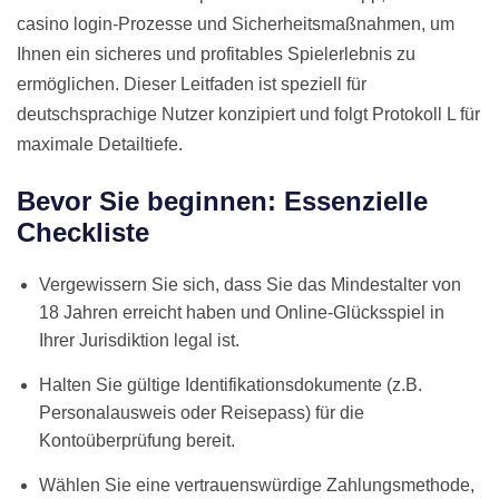
casino login-Prozesse und Sicherheitsmaßnahmen, um
Ihnen ein sicheres und profitables Spielerlebnis zu
ermöglichen. Dieser Leitfaden ist speziell für
deutschsprachige Nutzer konzipiert und folgt Protokoll L für
maximale Detailtiefe.
Bevor Sie beginnen: Essenzielle
Checkliste
Vergewissern Sie sich, dass Sie das Mindestalter von
18 Jahren erreicht haben und Online-Glücksspiel in
Ihrer Jurisdiktion legal ist.
Halten Sie gültige Identifikationsdokumente (z.B.
Personalausweis oder Reisepass) für die
Kontoüberprüfung bereit.
Wählen Sie eine vertrauenswürdige Zahlungsmethode,