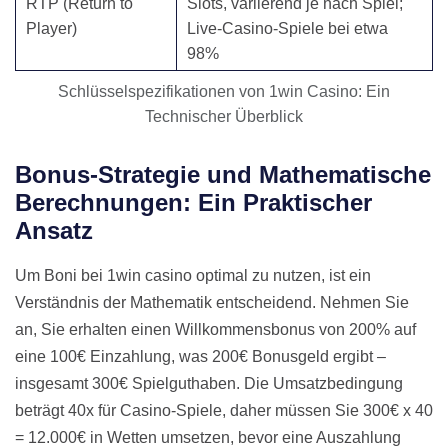
RTP (Return to
Slots, variierend je nach Spiel;
Player)
Live-Casino-Spiele bei etwa
98%
Schlüsselspezifikationen von 1win Casino: Ein
Technischer Überblick
Bonus-Strategie und Mathematische
Berechnungen: Ein Praktischer
Ansatz
Um Boni bei 1win casino optimal zu nutzen, ist ein
Verständnis der Mathematik entscheidend. Nehmen Sie
an, Sie erhalten einen Willkommensbonus von 200% auf
eine 100€ Einzahlung, was 200€ Bonusgeld ergibt –
insgesamt 300€ Spielguthaben. Die Umsatzbedingung
beträgt 40x für Casino-Spiele, daher müssen Sie 300€ x 40
= 12.000€ in Wetten umsetzen, bevor eine Auszahlung