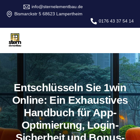
info@sternelementbau.de
Bismarckstr 5 68623 Lampertheim
0176 43 37 54 14
Entschlüsseln Sie 1win
Online: Ein Exhaustives
Handbuch für App-
Optimierung, Login-
Sicherheit und Bonus-