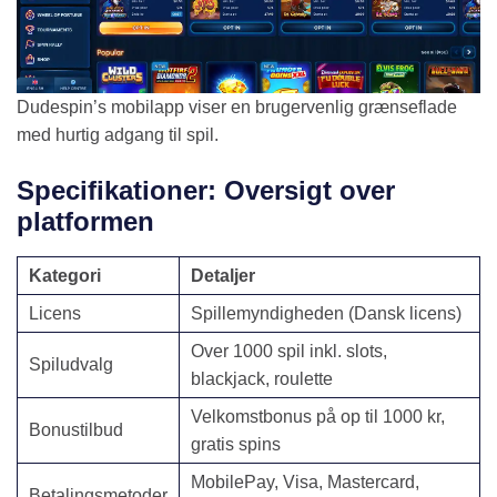
Dudespin’s mobilapp viser en brugervenlig grænseflade
med hurtig adgang til spil.
Specifikationer: Oversigt over
platformen
Kategori
Detaljer
Licens
Spillemyndigheden (Dansk licens)
Over 1000 spil inkl. slots,
Spiludvalg
blackjack, roulette
Velkomstbonus på op til 1000 kr,
Bonustilbud
gratis spins
MobilePay, Visa, Mastercard,
Betalingsmetoder