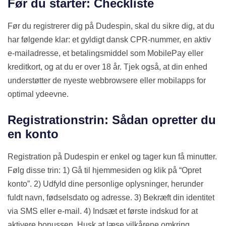
Før du starter: Checkliste
Før du registrerer dig på Dudespin, skal du sikre dig, at du
har følgende klar: et gyldigt dansk CPR-nummer, en aktiv
e-mailadresse, et betalingsmiddel som MobilePay eller
kreditkort, og at du er over 18 år. Tjek også, at din enhed
understøtter de nyeste webbrowsere eller mobilapps for
optimal ydeevne.
Registrationstrin: Sådan opretter du
en konto
Registration på Dudespin er enkel og tager kun få minutter.
Følg disse trin: 1) Gå til hjemmesiden og klik på “Opret
konto”. 2) Udfyld dine personlige oplysninger, herunder
fuldt navn, fødselsdato og adresse. 3) Bekræft din identitet
via SMS eller e-mail. 4) Indsæt et første indskud for at
aktivere bonussen. Husk at læse vilkårene omkring