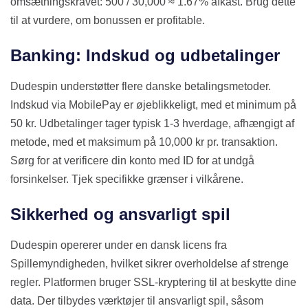
omsætningskravet: 500 / 30,000 ≈ 1.67% afkast. Brug dette
til at vurdere, om bonussen er profitable.
Banking: Indskud og udbetalinger
Dudespin understøtter flere danske betalingsmetoder.
Indskud via MobilePay er øjeblikkeligt, med et minimum på
50 kr. Udbetalinger tager typisk 1-3 hverdage, afhængigt af
metode, med et maksimum på 10,000 kr pr. transaktion.
Sørg for at verificere din konto med ID for at undgå
forsinkelser. Tjek specifikke grænser i vilkårene.
Sikkerhed og ansvarligt spil
Dudespin opererer under en dansk licens fra
Spillemyndigheden, hvilket sikrer overholdelse af strenge
regler. Platformen bruger SSL-kryptering til at beskytte dine
data. Der tilbydes værktøjer til ansvarligt spil, såsom