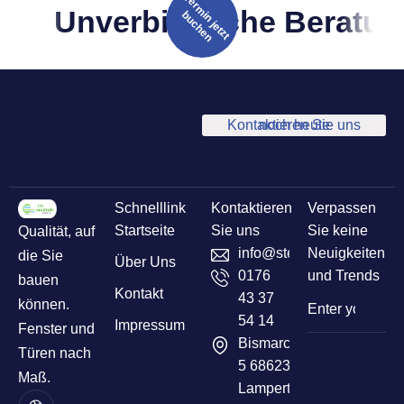
T
e
r
m
n
j
e
t
z
t
u
c
h
e
Unverbindliche Beratung
i
b
n
Kontaktieren Sie uns noch heute
Schnelllink
Kontaktieren
Verpassen
Startseite
Sie uns
Sie keine
Qualität, auf
info@sternelementbau.de
Neuigkeiten
die Sie
Über Uns
0176
und Trends
bauen
Kontakt
43 37
können.
54 14
Impressum
Fenster und
Bismarckstr
Türen nach
5 68623
Maß.
Lampertheim