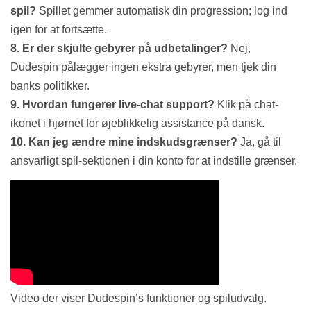
spil?
Spillet gemmer automatisk din progression; log ind
igen for at fortsætte.
8. Er der skjulte gebyrer på udbetalinger?
Nej,
Dudespin pålægger ingen ekstra gebyrer, men tjek din
banks politikker.
9. Hvordan fungerer live-chat support?
Klik på chat-
ikonet i hjørnet for øjeblikkelig assistance på dansk.
10. Kan jeg ændre mine indskudsgrænser?
Ja, gå til
ansvarligt spil-sektionen i din konto for at indstille grænser.
Video der viser Dudespin’s funktioner og spiludvalg.