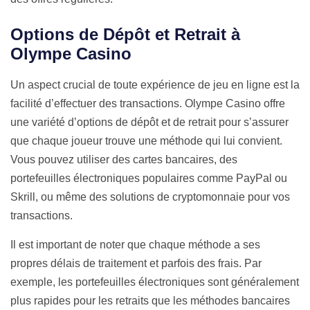
Options de Dépôt et Retrait à
Olympe Casino
Un aspect crucial de toute expérience de jeu en ligne est la
facilité d’effectuer des transactions. Olympe Casino offre
une variété d’options de dépôt et de retrait pour s’assurer
que chaque joueur trouve une méthode qui lui convient.
Vous pouvez utiliser des cartes bancaires, des
portefeuilles électroniques populaires comme PayPal ou
Skrill, ou même des solutions de cryptomonnaie pour vos
transactions.
Il est important de noter que chaque méthode a ses
propres délais de traitement et parfois des frais. Par
exemple, les portefeuilles électroniques sont généralement
plus rapides pour les retraits que les méthodes bancaires