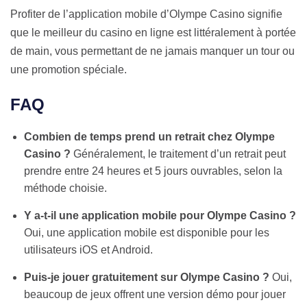
Profiter de l’application mobile d’Olympe Casino signifie
que le meilleur du casino en ligne est littéralement à portée
de main, vous permettant de ne jamais manquer un tour ou
une promotion spéciale.
FAQ
Combien de temps prend un retrait chez Olympe
Casino ?
Généralement, le traitement d’un retrait peut
prendre entre 24 heures et 5 jours ouvrables, selon la
méthode choisie.
Y a-t-il une application mobile pour Olympe Casino ?
Oui, une application mobile est disponible pour les
utilisateurs iOS et Android.
Puis-je jouer gratuitement sur Olympe Casino ?
Oui,
beaucoup de jeux offrent une version démo pour jouer