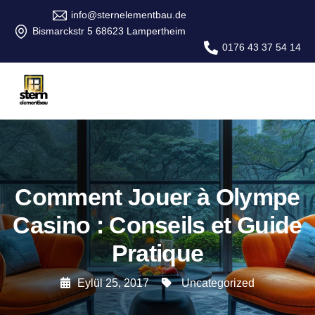
info@sternelementbau.de
Bismarckstr 5 68623 Lampertheim
0176 43 37 54 14
Comment Jouer à Olympe
Casino : Conseils et Guide
Pratique
Eylül 25, 2017
Uncategorized