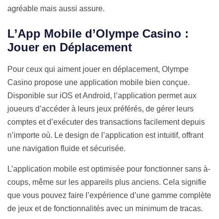
agréable mais aussi assure.
L’App Mobile d’Olympe Casino :
Jouer en Déplacement
Pour ceux qui aiment jouer en déplacement, Olympe
Casino propose une application mobile bien conçue.
Disponible sur iOS et Android, l’application permet aux
joueurs d’accéder à leurs jeux préférés, de gérer leurs
comptes et d’exécuter des transactions facilement depuis
n’importe où. Le design de l’application est intuitif, offrant
une navigation fluide et sécurisée.
L’application mobile est optimisée pour fonctionner sans à-
coups, même sur les appareils plus anciens. Cela signifie
que vous pouvez faire l’expérience d’une gamme complète
de jeux et de fonctionnalités avec un minimum de tracas.