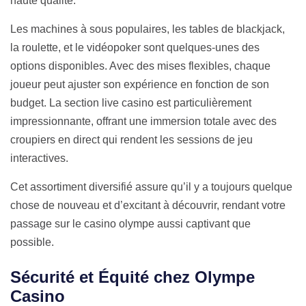
haute qualité.
Les machines à sous populaires, les tables de blackjack,
la roulette, et le vidéopoker sont quelques-unes des
options disponibles. Avec des mises flexibles, chaque
joueur peut ajuster son expérience en fonction de son
budget. La section live casino est particulièrement
impressionnante, offrant une immersion totale avec des
croupiers en direct qui rendent les sessions de jeu
interactives.
Cet assortiment diversifié assure qu’il y a toujours quelque
chose de nouveau et d’excitant à découvrir, rendant votre
passage sur le casino olympe aussi captivant que
possible.
Sécurité et Équité chez Olympe
Casino