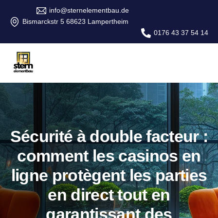
info@sternelementbau.de
Bismarckstr 5 68623 Lampertheim
0176 43 37 54 14
Sécurité à double facteur :
comment les casinos en
ligne protègent les parties
en direct tout en
garantissant des