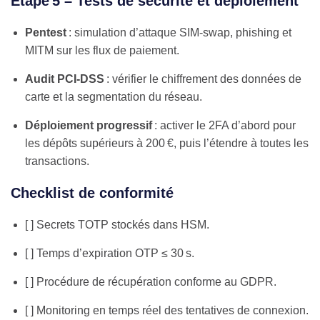
Étape 5 – Tests de sécurité et déploiement
Pentest
: simulation d’attaque SIM‑swap, phishing et
MITM sur les flux de paiement.
Audit PCI‑DSS
: vérifier le chiffrement des données de
carte et la segmentation du réseau.
Déploiement progressif
: activer le 2FA d’abord pour
les dépôts supérieurs à 200 €, puis l’étendre à toutes les
transactions.
Checklist de conformité
[ ] Secrets TOTP stockés dans HSM.
[ ] Temps d’expiration OTP ≤ 30 s.
[ ] Procédure de récupération conforme au GDPR.
[ ] Monitoring en temps réel des tentatives de connexion.