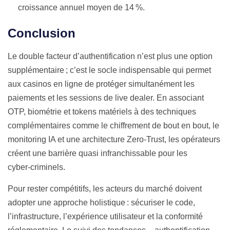
croissance annuel moyen de 14 %.
Conclusion
Le double facteur d’authentification n’est plus une option
supplémentaire ; c’est le socle indispensable qui permet
aux casinos en ligne de protéger simultanément les
paiements et les sessions de live dealer. En associant
OTP, biométrie et tokens matériels à des techniques
complémentaires comme le chiffrement de bout en bout, le
monitoring IA et une architecture Zero‑Trust, les opérateurs
créent une barrière quasi infranchissable pour les
cyber‑criminels.
Pour rester compétitifs, les acteurs du marché doivent
adopter une approche holistique : sécuriser le code,
l’infrastructure, l’expérience utilisateur et la conformité