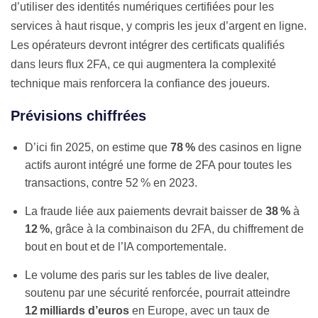
d’utiliser des identités numériques certifiées pour les
services à haut risque, y compris les jeux d’argent en ligne.
Les opérateurs devront intégrer des certificats qualifiés
dans leurs flux 2FA, ce qui augmentera la complexité
technique mais renforcera la confiance des joueurs.
Prévisions chiffrées
D’ici fin 2025, on estime que
78 %
des casinos en ligne
actifs auront intégré une forme de 2FA pour toutes les
transactions, contre 52 % en 2023.
La fraude liée aux paiements devrait baisser de
38 %
à
12 %
, grâce à la combinaison du 2FA, du chiffrement de
bout en bout et de l’IA comportementale.
Le volume des paris sur les tables de live dealer,
soutenu par une sécurité renforcée, pourrait atteindre
12 milliards d’euros
en Europe, avec un taux de