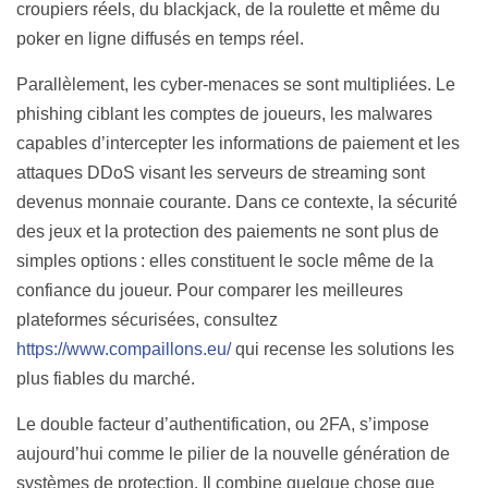
croupiers réels, du blackjack, de la roulette et même du
poker en ligne diffusés en temps réel.
Parallèlement, les cyber‑menaces se sont multipliées. Le
phishing ciblant les comptes de joueurs, les malwares
capables d’intercepter les informations de paiement et les
attaques DDoS visant les serveurs de streaming sont
devenus monnaie courante. Dans ce contexte, la sécurité
des jeux et la protection des paiements ne sont plus de
simples options : elles constituent le socle même de la
confiance du joueur. Pour comparer les meilleures
plateformes sécurisées, consultez
https://www.compaillons.eu/
qui recense les solutions les
plus fiables du marché.
Le double facteur d’authentification, ou 2FA, s’impose
aujourd’hui comme le pilier de la nouvelle génération de
systèmes de protection. Il combine quelque chose que