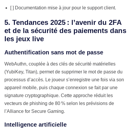
[ ] Documentation mise à jour pour le support client.
5. Tendances 2025 : l’avenir du 2FA
et de la sécurité des paiements dans
les jeux live
Authentification sans mot de passe
WebAuthn, couplée à des clés de sécurité matérielles
(YubiKey, Titan), permet de supprimer le mot de passe du
processus d’accès. Le joueur s’enregistre une fois via son
appareil mobile, puis chaque connexion se fait par une
signature cryptographique. Cette approche réduit les
vecteurs de phishing de 80 % selon les prévisions de
l’Alliance for Secure Gaming.
Intelligence artificielle