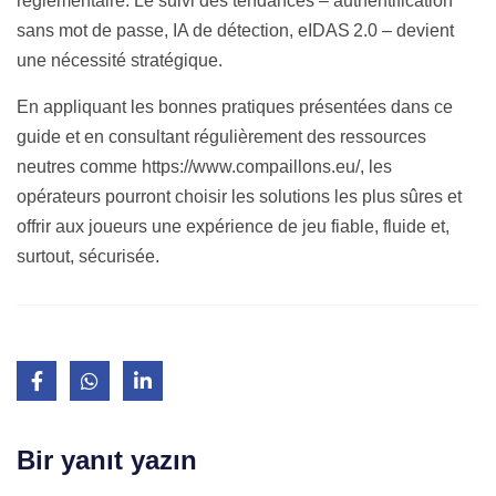
réglementaire. Le suivi des tendances – authentification
sans mot de passe, IA de détection, eIDAS 2.0 – devient
une nécessité stratégique.
En appliquant les bonnes pratiques présentées dans ce
guide et en consultant régulièrement des ressources
neutres comme https://www.compaillons.eu/, les
opérateurs pourront choisir les solutions les plus sûres et
offrir aux joueurs une expérience de jeu fiable, fluide et,
surtout, sécurisée.
Bir yanıt yazın