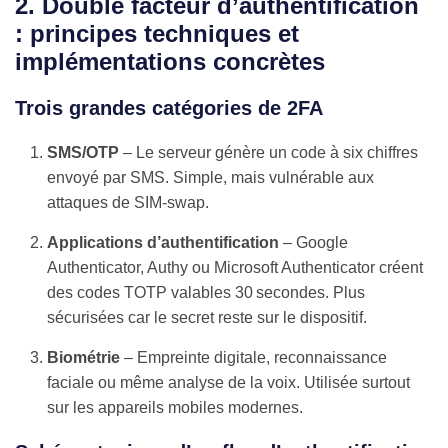
2. Double facteur d’authentification
: principes techniques et
implémentations concrètes
Trois grandes catégories de 2FA
SMS/OTP
– Le serveur génère un code à six chiffres
envoyé par SMS. Simple, mais vulnérable aux
attaques de SIM‑swap.
Applications d’authentification
– Google
Authenticator, Authy ou Microsoft Authenticator créent
des codes TOTP valables 30 secondes. Plus
sécurisées car le secret reste sur le dispositif.
Biométrie
– Empreinte digitale, reconnaissance
faciale ou même analyse de la voix. Utilisée surtout
sur les appareils mobiles modernes.