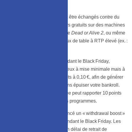
paiement sous 30 secondes.
Les points accumulés peuvent être échangés contre du
cash‑back instantané, des tours gratuits sur des machines
à sous à haute volatilité comme
Dead or Alive 2
, ou même
des crédits de mise sur des jeux de table à RTP élevé (ex. :
Blackjack 99,5 %).
Pour maximiser les points pendant le Black Friday,
concentrez vos mises sur les jeux à mise minimale mais à
forte fréquence, comme les slots à 0,10 €, afin de générer
un volume de jeu important sans épuiser votre bankroll.
Chaque tranche de 100 € misée peut rapporter 10 points
supplémentaires dans certains programmes.
Étude de cas : le casino X a lancé un « withdrawal boost »
réservé aux membres Gold pendant le Black Friday. Les
joueurs Gold bénéficiaient d’un délai de retrait de