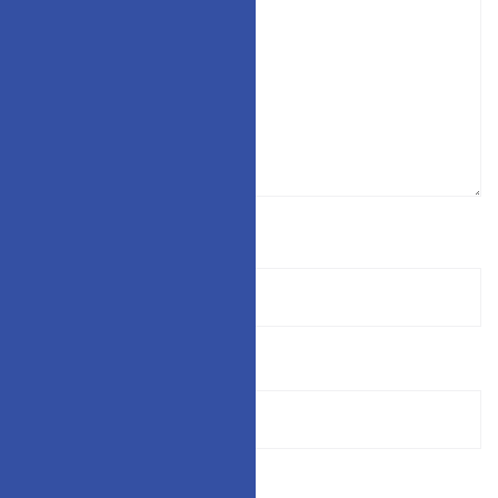
Ad
*
E-posta
*
İnternet sitesi