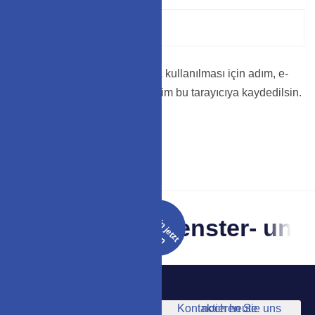
Daha sonraki yorumlarımda kullanılması için adım, e-
posta adresim ve site adresim bu tarayıcıya kaydedilsin.
T
e
r
m
n
j
e
t
z
t
u
c
h
e
ratung für Fenster- und Tür
i
b
n
Kontaktieren Sie uns noch heute