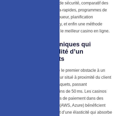
critères de rapidité, standards de sécurité, comparatif des
dépôts, solutions de retrait ultra‑rapides, programmes de
fidélité, optimisation du profil joueur, planification
stratégique pour le Black Friday, et enfin une méthode
d’évaluation pour sélectionner le meilleur casino en ligne.
1. Les critères techniques qui
définissent la rapidité d’un
paiement – 300 mots
La latence du réseau constitue le premier obstacle à un
paiement instantané. Un serveur situé à proximité du client
réduit le temps de trajet des paquets, passant
généralement de 150 ms à moins de 50 ms. Les casinos
qui hébergent leurs passerelles de paiement dans des
data‑centers cloud européens (AWS, Azure) bénéficient
d’une connectivité optimisée et d’une élasticité qui absorbe