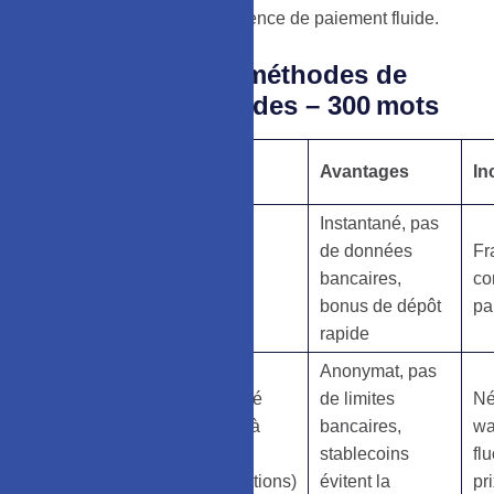
tout en conservant une expérience de paiement fluide.
3. Comparatif des méthodes de
dépôt les plus rapides – 300 mots
Temps
Méthode
Avantages
In
moyen
Instantané, pas
Portefeuilles
de données
Fr
électroniques
10‑20 s
bancaires,
co
(Skrill, Neteller,
bonus de dépôt
pa
ecoPayz)
rapide
Anonymat, pas
Instantané
de limites
Né
Cryptomonnaies
(layer‑2) à
bancaires,
wa
(BTC, ETH,
5 min
stablecoins
fl
USDT)
(confirmations)
évitent la
pr