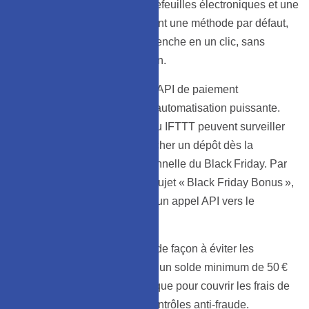
d’enregistrer jusqu’à trois portefeuilles électroniques et une
carte de crédit. En sélectionnant une méthode par défaut,
le processus de dépôt se déclenche en un clic, sans
passer par la page de sélection.
Pour les joueurs avancés, les API de paiement
auto‑déclenchées offrent une automatisation puissante.
Des services comme Zapier ou IFTTT peuvent surveiller
votre compte e‑mail et déclencher un dépôt dès la
réception d’une offre promotionnelle du Black Friday. Par
exemple, un « Zap » qui lit le sujet « Black Friday Bonus »,
extrait le code promo et lance un appel API vers le
portefeuille Skrill du joueur.
Enfin, gérez votre portefeuille de façon à éviter les
blocages de fonds. Maintenez un solde minimum de 50 €
sur votre portefeuille électronique pour couvrir les frais de
transaction et les éventuels contrôles anti‑fraude.