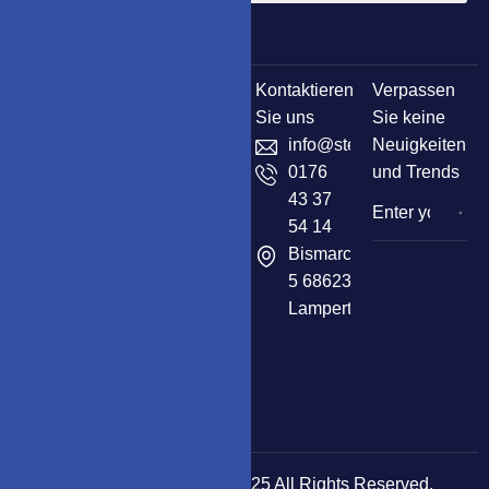
Schnelllink
Kontaktieren
Verpassen
Startseite
Sie uns
Sie keine
Qualität, auf
info@sternelementbau.de
Neuigkeiten
die Sie
Über Uns
0176
und Trends
bauen
Kontakt
43 37
können.
54 14
Impressum
Fenster und
Bismarckstr
Türen nach
5 68623
Maß.
Lampertheim
Copyright ADESON © 2025 All Rights Reserved.