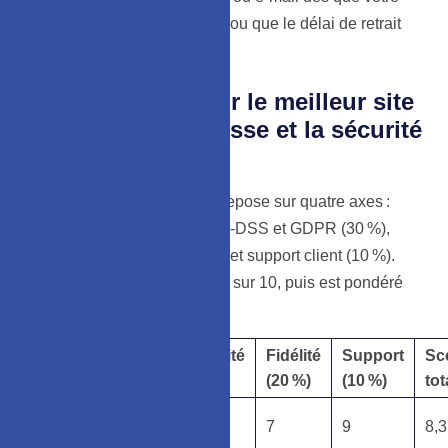
solde atteint le seuil de bonus ou que le délai de retrait
dépasse 30 secondes.
8. Évaluer et choisir le meilleur site
de jeu selon la vitesse et la sécurité
– 260 mots
La méthodologie de notation repose sur quatre axes :
rapidité (40 %), conformité PCI‑DSS et GDPR (30 %),
programmes de fidélité (20 %) et support client (10 %).
Chaque critère reçoit une note sur 10, puis est pondéré
selon son importance.
Rapidité
Sécurité
Fidélité
Support
Sc
Site
(40 %)
(30 %)
(20 %)
(10 %)
tot
Casino
9
8
7
9
8,3
A