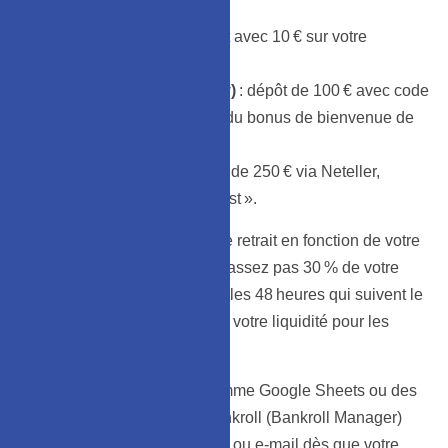
biométrie.
–
20 Novembre
: test de dépôt avec 10 € sur votre
portefeuille préféré.
–
24 Novembre (Black Friday)
: dépôt de 100 € avec code
promo « BF2026 », activation du bonus de bienvenue de
200 % (max 500 €).
–
27 Novembre
: retrait partiel de 250 € via Neteller,
utilisation du « withdrawal boost ».
Fixez des limites de mise et de retrait en fonction de votre
bankroll. Par exemple, ne dépassez pas 30 % de votre
capital total en mises pendant les 48 heures qui suivent le
Black Friday, afin de préserver votre liquidité pour les
retraits rapides.
Utilisez des outils de suivi comme Google Sheets ou des
applications de gestion de bankroll (Bankroll Manager)
pour recevoir des alertes SMS ou e‑mail dès que votre