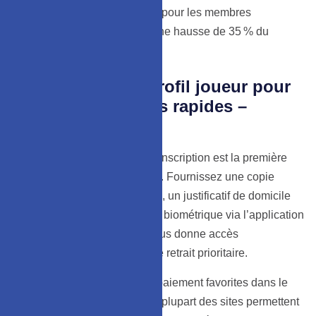
20 secondes contre 2 minutes pour les membres
standards, ce qui a entraîné une hausse de 35 % du
volume de jeu sur la période.
6. Optimiser son profil joueur pour
des paiements plus rapides –
300 mots
Compléter le profil KYC dès l’inscription est la première
étape pour éviter les blocages. Fournissez une copie
lisible de votre pièce d’identité, un justificatif de domicile
récent et activez la vérification biométrique via l’application
du casino. Cette démarche vous donne accès
immédiatement aux options de retrait prioritaire.
Configurez vos méthodes de paiement favorites dans le
tableau de bord du casino. La plupart des sites permettent