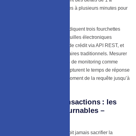
2 secondes, contre 30 secondes à plusieurs minutes pour
les virements classiques.
Les benchmarks du secteur indiquent trois fourchettes
courantes : 5 s pour les portefeuilles électroniques
premium, 30 s pour les cartes de crédit via API REST, et
2 min pour les virements bancaires traditionnels. Mesurer
ces temps nécessite des outils de monitoring comme
Pingdom ou New Relic, qui capturent le temps de réponse
du endpoint de paiement du moment de la requête jusqu’à
la confirmation de l’opération.
2. Sécurité des transactions : les
standards incontournables –
280 mots
Un paiement ultra‑rapide ne doit jamais sacrifier la