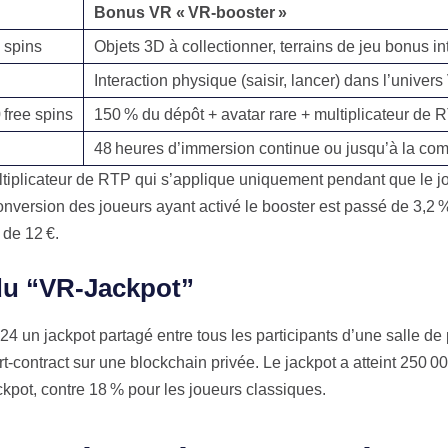
Bonus VR « VR‑booster »
e spins
Objets 3D à collectionner, terrains de jeu bonus int
Interaction physique (saisir, lancer) dans l’univer
 free spins
150 % du dépôt + avatar rare + multiplicateur de 
48 heures d’immersion continue ou jusqu’à la com
ltiplicateur de RTP qui s’applique uniquement pendant que le jo
conversion des joueurs ayant activé le booster est passé de 3,2
de 12 €.
du “VR‑Jackpot”
2024 un jackpot partagé entre tous les participants d’une salle
‑contract sur une blockchain privée. Le jackpot a atteint 250 0
ckpot, contre 18 % pour les joueurs classiques.