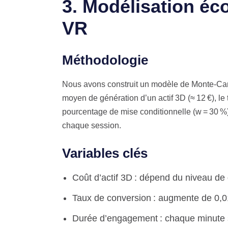
3. Modélisation é
VR
Méthodologie
Nous avons construit un modèle de Monte‑Carlo
moyen de génération d’un actif 3D (≈ 12 €), le
pourcentage de mise conditionnelle (w = 30 %).
chaque session.
Variables clés
Coût d’actif 3D : dépend du niveau de d
Taux de conversion : augmente de 0,0
Durée d’engagement : chaque minute s