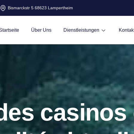
Bismarckstr 5 68623 Lampertheim
Startseite
Über Uns
Dienstleistungen
Kontak
des casinos 