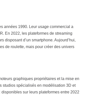
t des années 1990. Leur usage commercial a
 VR. En 2022, les plateformes de streaming
eurs disposant d’un smartphone. Aujourd’hui,
les de roulette, mais pour créer des univers
teurs graphiques propriétaires et la mise en
es studios spécialisés en modélisation 3D et
disponibles sur leurs plateformes entre 2022