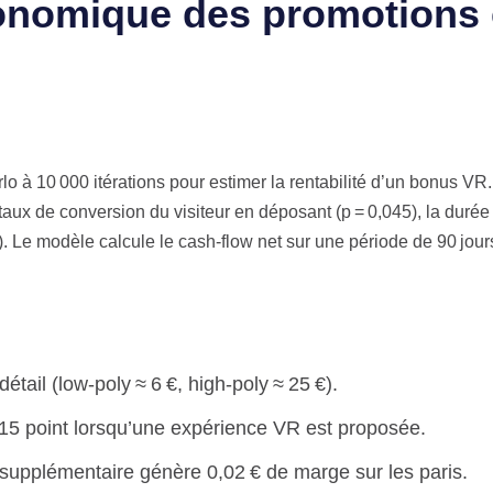
conomique des promotions
 à 10 000 itérations pour estimer la rentabilité d’un bonus VR.
 taux de conversion du visiteur en déposant (p = 0,045), la dur
 Le modèle calcule le cash‑flow net sur une période de 90 jours
étail (low‑poly ≈ 6 €, high‑poly ≈ 25 €).
15 point lorsqu’une expérience VR est proposée.
upplémentaire génère 0,02 € de marge sur les paris.