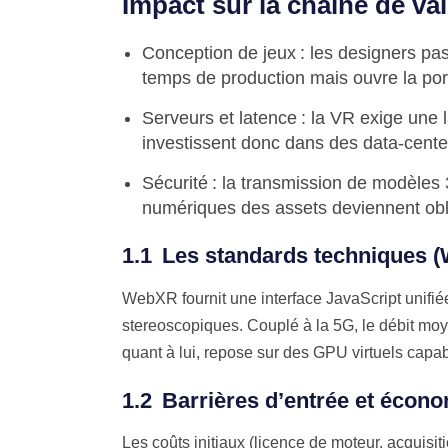
Impact sur la chaîne de va
Conception de jeux : les designers pas
temps de production mais ouvre la port
Serveurs et latence : la VR exige une 
investissent donc dans des data‑cent
Sécurité : la transmission de modèles 
numériques des assets deviennent obli
1.1 Les standards techniques (
WebXR fournit une interface JavaScript unifiée
stereoscopiques. Couplé à la 5G, le débit mo
quant à lui, repose sur des GPU virtuels capa
1.2 Barrières d’entrée et écono
Les coûts initiaux (licence de moteur, acquisit