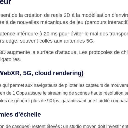
leur
sent de la création de reels 2D à la modélisation d’envi
e à de nouvelles mécaniques de jeu (parcours interactifs,
latence inférieure à 20 ms pour éviter le mal des transp
ers edge, souvent collés aux antennes 5G.
3D augmente la surface d’attaque. Les protocoles de chi
gatoires.
WebXR, 5G, cloud rendering)
 qui permet aux navigateurs de piloter les capteurs de mouvemen
yen de 1 Gbps assure le streaming de scènes haute résolution s
bles de générer plus de 90 fps, garantissant une fluidité comp
mies d’échelle
ion de casques) restent élevés : un studio moyen doit investir en