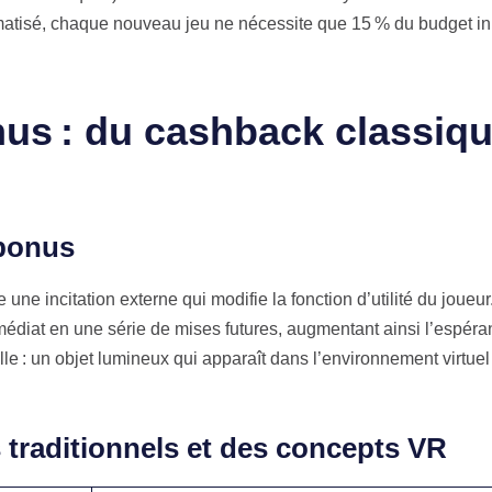
atisé, chaque nouveau jeu ne nécessite que 15 % du budget initial
onus : du cashback classiq
 bonus
ne incitation externe qui modifie la fonction d’utilité du joueu
mmédiat en une série de mises futures, augmentant ainsi l’espér
lle : un objet lumineux qui apparaît dans l’environnement virtuel
traditionnels et des concepts VR