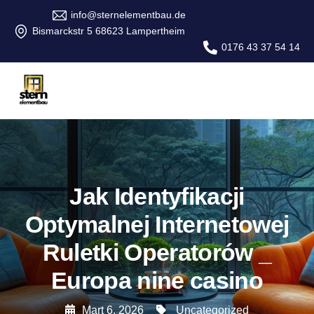
info@sternelementbau.de
Bismarckstr 5 68623 Lampertheim
0176 43 37 54 14
Jak Identyfikacji
Optymalnej Internetowej
Ruletki Operatorów _
Europa nine casino
Mart 6, 2026
Uncategorized