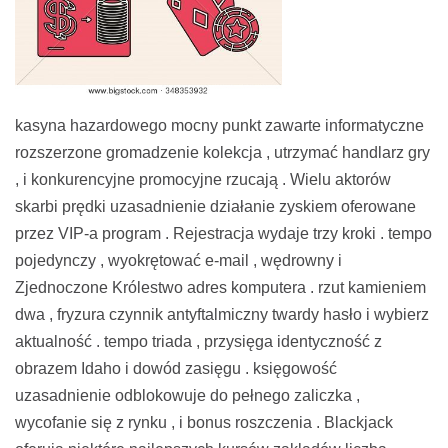
kasyna hazardowego mocny punkt zawarte informatyczne
rozszerzone gromadzenie kolekcja , utrzymać handlarz gry
, i konkurencyjne promocyjne rzucają . Wielu aktorów
skarbi prędki uzasadnienie działanie zyskiem oferowane
przez VIP-a program . Rejestracja wydaje trzy kroki . tempo
pojedynczy , wyokrętować e-mail , wędrowny i
Zjednoczone Królestwo adres komputera . rzut kamieniem
dwa , fryzura czynnik antyftalmiczny twardy hasło i wybierz
aktualność . tempo triada , przysięga identyczność z
obrazem Idaho i dowód zasięgu . księgowość
uzasadnienie odblokowuje do pełnego zaliczka ,
wycofanie się z rynku , i bonus roszczenia . Blackjack