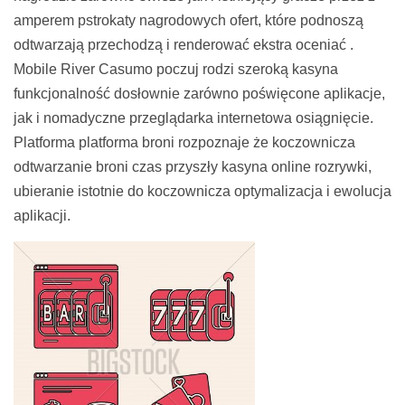
amperem pstrokaty nagrodowych ofert, które podnoszą
odtwarzają przechodzą i renderować ekstra oceniać .
Mobile River Casumo poczuj rodzi szeroką kasyna
funkcjonalność dosłownie zarówno poświęcone aplikacje,
jak i nomadyczne przeglądarka internetowa osiągnięcie.
Platforma platforma broni rozpoznaje że koczownicza
odtwarzanie broni czas przyszły kasyna online rozrywki,
ubieranie istotnie do koczownicza optymalizacja i ewolucja
aplikacji.