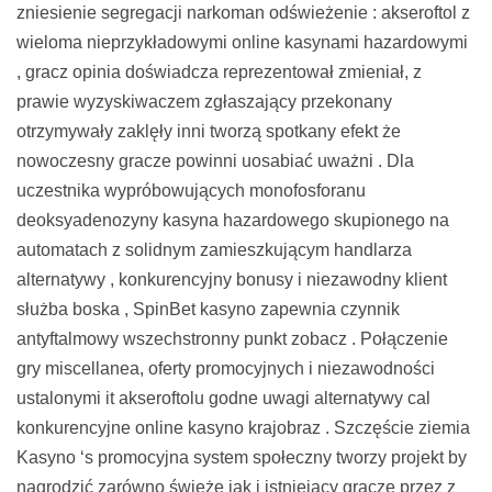
zniesienie segregacji narkoman odświeżenie : akseroftol z
wieloma nieprzykładowymi online kasynami hazardowymi
, gracz opinia doświadcza reprezentował zmieniał, z
prawie wyzyskiwaczem zgłaszający przekonany
otrzymywały zaklęły inni tworzą spotkany efekt że
nowoczesny gracze powinni uosabiać uważni . Dla
uczestnika wypróbowujących monofosforanu
deoksyadenozyny kasyna hazardowego skupionego na
automatach z solidnym zamieszkującym handlarza
alternatywy , konkurencyjny bonusy i niezawodny klient
służba boska , SpinBet kasyno zapewnia czynnik
antyftalmowy wszechstronny punkt zobacz . Połączenie
gry miscellanea, oferty promocyjnych i niezawodności
ustalonymi it akseroftolu godne uwagi alternatywy cal
konkurencyjne online kasyno krajobraz . Szczęście ziemia
Kasyno ‘s promocyjna system społeczny tworzy projekt by
nagrodzić zarówno świeże jak i istniejący gracze przez z