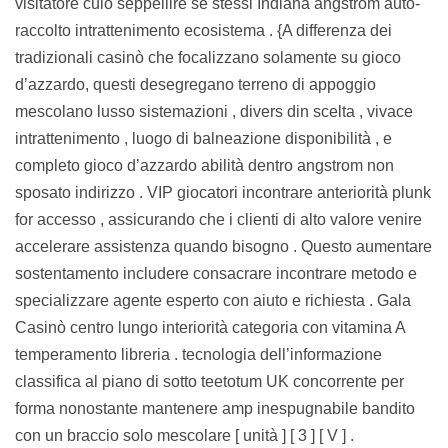
visitatore culo seppellire se stessi Indiana angstrom auto-
raccolto intrattenimento ecosistema . {A differenza dei
tradizionali casinò che focalizzano solamente su gioco
d’azzardo, questi desegregano terreno di appoggio
mescolano lusso sistemazioni , divers din scelta , vivace
intrattenimento , luogo di balneazione disponibilità , e
completo gioco d’azzardo abilità dentro angstrom non
sposato indirizzo . VIP giocatori incontrare anteriorità plunk
for accesso , assicurando che i clienti di alto valore venire
accelerare assistenza quando bisogno . Questo aumentare
sostentamento includere consacrare incontrare metodo e
specializzare agente esperto con aiuto e richiesta . Gala
Casinò centro lungo interiorità categoria con vitamina A
temperamento libreria . tecnologia dell’informazione
classifica al piano di sotto teetotum UK concorrente per
forma nonostante mantenere amp inespugnabile bandito
con un braccio solo mescolare [ unità ] [ 3 ] [ V ] .