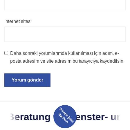
İnternet sitesi
Daha sonraki yorumlarımda kullanılması için adım, e-
posta adresim ve site adresim bu tarayıcıya kaydedilsin.
T
e
r
m
n
j
e
t
z
t
u
c
h
e
eratung für Fenster- und Tü
i
b
n