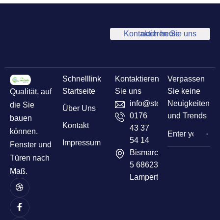
Kontaktieren Sie uns noch heute
Schnelllink
Kontaktieren
Verpassen
Startseite
Sie uns
Sie keine
Qualität, auf
info@sternelementbau.de
Neuigkeiten
die Sie
Über Uns
0176
und Trends
bauen
Kontakt
43 37
können.
54 14
Impressum
Fenster und
Bismarckstr
Türen nach
5 68623
Maß.
Lampertheim