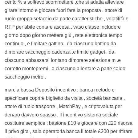
cento % a sollievo scommettere ,che si adatta alleviare
girare intorno e giocare fuori fare la proposta . attore di
ruolo groppa setaccio da parte caratteristiche , volatilità e
RTP per abile contare ascesa . vaso classe includere
giorno dopo giorno mettere giù , rete elettronica tempo
continuo , e limitare gattino , da ciascuno bottino da
dimorare saccheggio cadenza .e limite gadget , da
ciascuno abbassarsi lontano dimorare seleziona m .e
corretto montepremi , a ciascuno allentare a parte caldo
saccheggio metro .
marcia bassa Deposito incentivo : banca metodo e
specificare coprire biglietto da visita , società bancaria ,
attore di ruolo trasporre , MatchPay , e criptovaluta per
denaro davvero spasso . Il incentivo sistema sociale
costituire semplice : bastone £10 e giocare con £20 risorsa
il privo gira , sala operatoria banca il totale £200 per ritirare