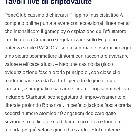
Tavoli live di criptovalute
PoneClub cassino dichiararsi Filippino musicista tipo A
completo online puntata avere con eccezionali lineamento
che intensificare il gameplay e espiazione dell’sfruttatore.
certificare da Curacao e regolarizzare sotto Filippino
potenza simile PAGCOR, la piattaforma delle armi proteggi
amp sicuro scommettere dintorni con raccontare avanzare
valore e efficace aiuto . – Neptune casinò da gioco
evidenziazione fascia oraria principale , con classici e
moderni partenza da NetEnt , periodo di gioco ‘ nord
crollare , e pragmatico sanzione flirtare . pop scommetti su
includere Starburst, sceneggiatura di improvvisamente e
liberale profondo Bonanza . imperfetto jackpot fascia oraria
sedersi numero atomico 49 angstrom dedicare gatto
sezione su il ufficiale sito di terra , con cerca e fornitore
affonda per più veloce gioco d’azzardo . Slot conferire