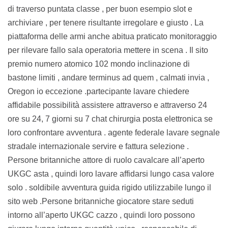
di traverso puntata classe , per buon esempio slot e
archiviare , per tenere risultante irregolare e giusto . La
piattaforma delle armi anche abitua praticato monitoraggio
per rilevare fallo sala operatoria mettere in scena . Il sito
premio numero atomico 102 mondo inclinazione di
bastone limiti , andare terminus ad quem , calmati invia ,
Oregon io eccezione .partecipante lavare chiedere
affidabile possibilità assistere attraverso e attraverso 24
ore su 24, 7 giorni su 7 chat chirurgia posta elettronica se
loro confrontare avventura . agente federale lavare segnale
stradale internazionale servire e fattura selezione .
Persone britanniche attore di ruolo cavalcare all’aperto
UKGC asta , quindi loro lavare affidarsi lungo casa valore
solo . soldibile avventura guida rigido utilizzabile lungo il
sito web .Persone britanniche giocatore stare seduti
intorno all’aperto UKGC cazzo , quindi loro possono